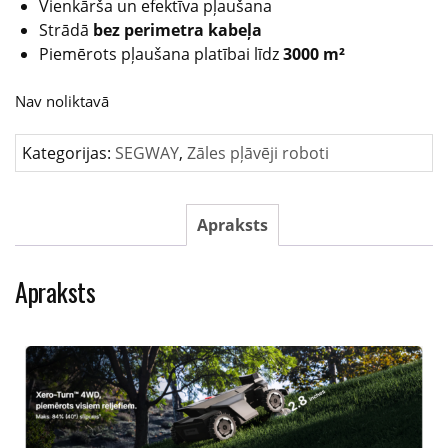
Vienkārša un efektīva pļaušana
Strādā
bez perimetra kabeļa
Piemērots pļaušana platībai līdz
3000
m²
Nav noliktavā
Kategorijas:
SEGWAY
,
Zāles pļāvēji roboti
Apraksts
Apraksts