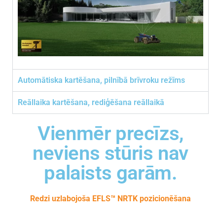
Automātiska kartēšana, pilnībā brīvroku režīms
Reāllaika kartēšana, rediģēšana reāllaikā
Vienmēr precīzs,
neviens stūris nav
palaists garām.
Redzi uzlabojoša EFLS™ NRTK pozicionēšana