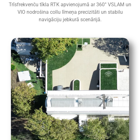
Trīsfrekvenču tīkla RTK apvienojumā ar 360° VSLAM un
VIO nodrošina collu līmeņa precizitāti un stabilu
navigāciju jebkurā scenārijā.