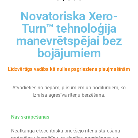
Novatoriska Xero-
Turn™ tehnoloģija
manevrētspējai bez
bojājumiem
Līdzvērtīga vadība kā nulles pagrieziena pļaujmašīnām
Atvadieties no riepām, plīsumiem un nodilumiem, ko
izraisa agresīva riteņu berzēšana.
Nav skrāpēšanas
Neatkarīga ekscentriska priekšējo riteņu stūrēšana