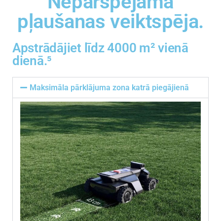
Nepārspējama
pļaušanas veiktspēja.
Apstrādājiet līdz 4000 m² vienā
dienā.⁵
Maksimāla pārklājuma zona katrā piegājienā