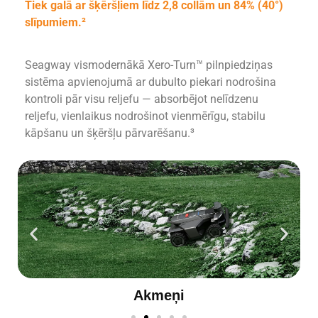
Tiek galā ar šķēršļiem līdz 2,8 collām un 84% (40°)
slīpumiem.²
Seagway vismodernākā Xero-Turn™ pilnpiedziņas
sistēma apvienojumā ar dubulto piekari nodrošina
kontroli pār visu reljefu — absorbējot nelīdzenu
reljefu, vienlaikus nodrošinot vienmērīgu, stabilu
kāpšanu un šķēršļu pārvarēšanu.³
Bedrainas virsmas