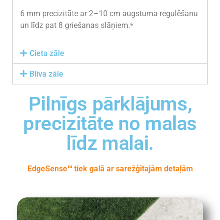
6 mm precizitāte ar 2–10 cm augstuma regulēšanu
un līdz pat 8 griešanas slāņiem.⁶
Cieta zāle
Blīva zāle
Pilnīgs pārklājums,
precizitāte no malas
līdz malai.
EdgeSense™ tiek galā ar sarežģītajām detaļām