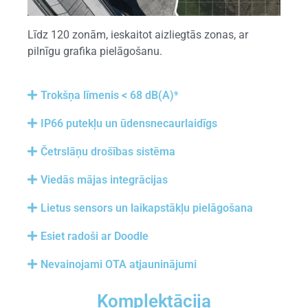
Līdz 120 zonām, ieskaitot aizliegtās zonas, ar
pilnīgu grafika pielāgošanu.
Trokšņa līmenis < 68 dB(A)⁹
IP66 putekļu un ūdensnecaurlaidīgs
Četrslāņu drošības sistēma
Viedās mājas integrācijas
Lietus sensors un laikapstākļu pielāgošana
Esiet radoši ar Doodle
Nevainojami OTA atjauninājumi
Komplektācija