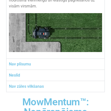
nodrošina vienmērīgu un elastīgu pagriešanos uz
visām virsmām.
Nav plīsumu
Neslīd
Nav zāles vilkšanas
MowMentum™: