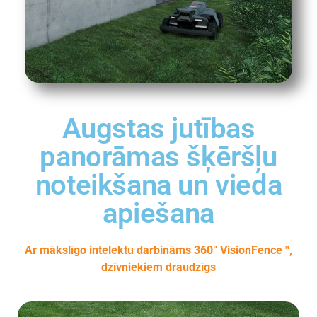
Augstas jutības
panorāmas šķēršļu
noteikšana un vieda
apiešana
Ar mākslīgo intelektu darbināms 360° VisionFence™,
dzīvniekiem draudzīgs