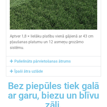
Aptver 1,8 × lielāku platību vienā gājienā ar 43 cm
pļaušanas platumu un 12 asmeņu grozāmo
sistēmu.
Palielināts pārvietošanas ātrums
Īpaši ātra uzlāde
Bez piepūles tiek galā
ar garu, biezu un blīvu
zāli.