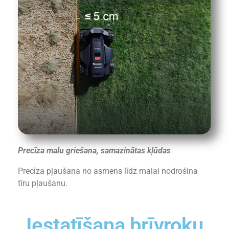
Precīza malu griešana, samazinātas kļūdas
Precīza pļaušana no asmens līdz malai nodrošina
tīru pļaušanu.
Iestatīšana brīvroku