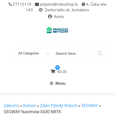
27115119
artjoms@roboshop.lv
A. Čaka iela
143
Darba laiks sk. kontaktos
Konts
0
€
0.00
Menu
Sākums
»
Roboti
»
Zāles Pļāvēji Roboti
»
SEGWAY
»
SEGWAY Navimow X430 NRTK