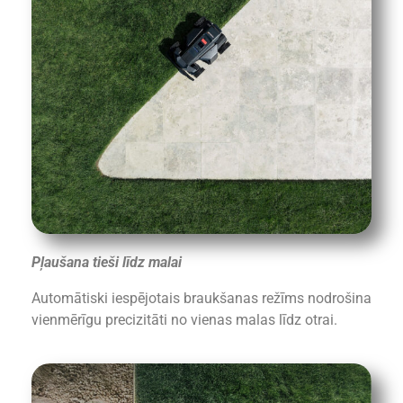
Pļaušana tieši līdz malai
Automātiski iespējotais braukšanas režīms nodrošina
vienmērīgu precizitāti no vienas malas līdz otrai.