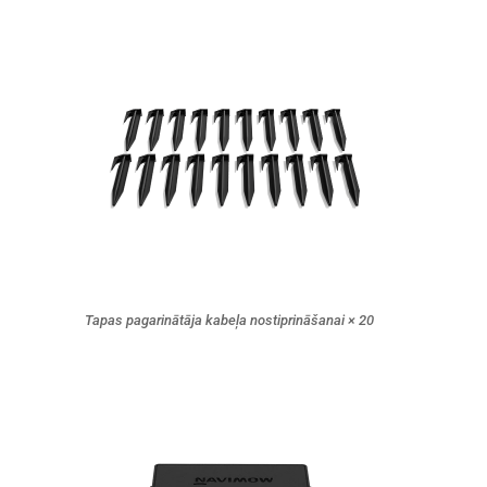
Tapas pagarinātāja kabeļa nostiprināšanai × 20