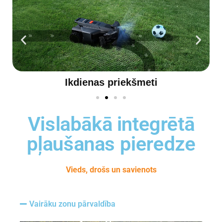
Dārza lietas
Vislabākā integrētā
pļaušanas pieredze
Vieds, drošs un savienots
Vairāku zonu pārvaldība