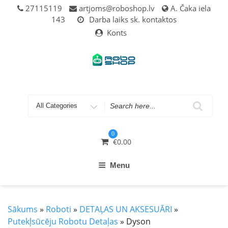
Skip
27115119
artjoms@roboshop.lv
A. Čaka iela
to
143
Darba laiks sk. kontaktos
content
Konts
Search
for
0
€
0.00
Menu
Sākums
»
Roboti
»
DETAĻAS UN AKSESUĀRI
»
Putekļsūcēju Robotu Detaļas
» Dyson