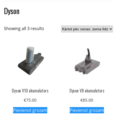
Dyson
Sorted
Showing all 3 results
by
price:
low
to
high
Dyson V10 akumulators
Dyson V8 akumulators
€
75.00
€
85.00
Pievienot grozam
Pievienot grozam