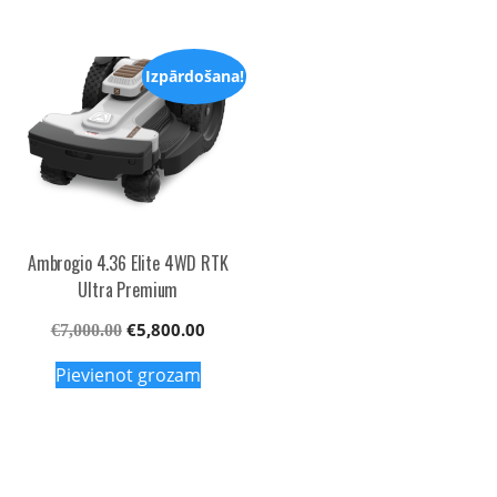
€6,400.00.
€5,400
Izpārdošana!
Ambrogio 4.36 Elite 4WD RTK
Ultra Premium
Original
Current
€
5,800.00
€
7,000.00
price
price
Pievienot grozam
was:
is:
€7,000.00.
€5,800.00.