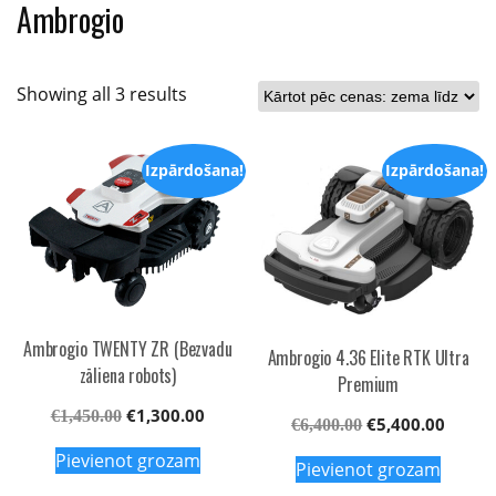
Ambrogio
Sorted
Showing all 3 results
by
price:
Izpārdošana!
Izpārdošana!
low
to
high
Ambrogio TWENTY ZR (Bezvadu
Ambrogio 4.36 Elite RTK Ultra
zāliena robots)
Premium
Original
Current
€
1,300.00
€
1,450.00
Original
Curren
€
5,400.00
€
6,400.00
price
price
price
price
Pievienot grozam
was:
is:
Pievienot grozam
was:
is:
€1,450.00.
€1,300.00.