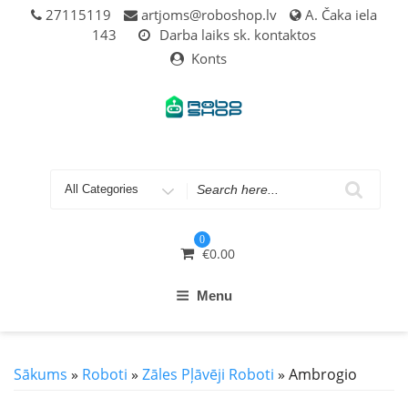
Skip
27115119
artjoms@roboshop.lv
A. Čaka iela
to
143
Darba laiks sk. kontaktos
content
Konts
Search
for
0
€
0.00
Menu
Sākums
»
Roboti
»
Zāles Pļāvēji Roboti
» Ambrogio