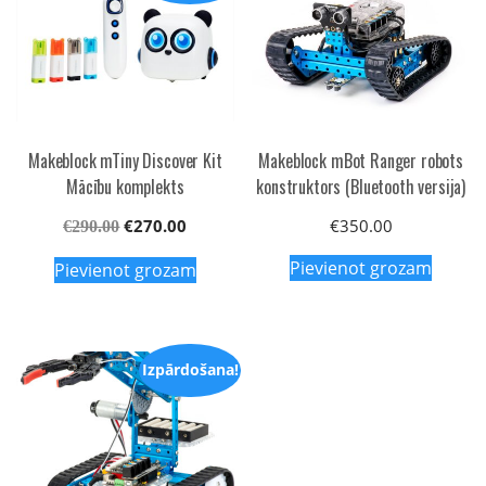
Makeblock mTiny Discover Kit
Makeblock mBot Ranger robots
Mācību komplekts
konstruktors (Bluetooth versija)
Original
Current
€
270.00
€
350.00
€
290.00
price
price
Pievienot grozam
Pievienot grozam
was:
is:
€290.00.
€270.00.
Izpārdošana!