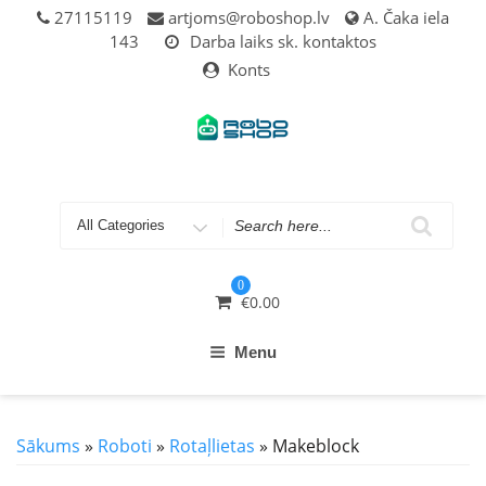
Skip
27115119
artjoms@roboshop.lv
A. Čaka iela
to
143
Darba laiks sk. kontaktos
content
Konts
Search
for
0
€
0.00
Menu
Sākums
»
Roboti
»
Rotaļlietas
» Makeblock