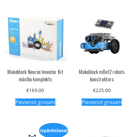
Makeblock Neuron Inventor Kit
Makeblock mBot2 robots
mācību komplekts
konstruktors
€
169.00
€
225.00
Pievienot grozam
Pievienot grozam
Izpārdošana!