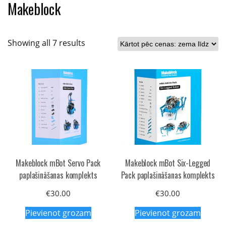
Makeblock
Sorted
Showing all 7 results
by
price:
low
to
high
Makeblock mBot Servo Pack
Makeblock mBot Six-Legged
paplašināšanas komplekts
Pack paplašināšanas komplekts
€
30.00
€
30.00
Pievienot grozam
Pievienot grozam