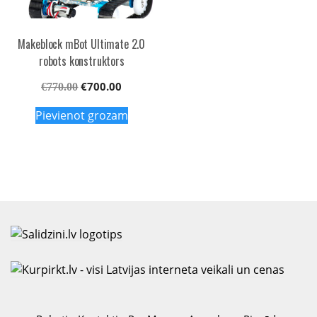
Makeblock mBot Ultimate 2.0
robots konstruktors
Original
Current
€
700.00
€
770.00
price
price
Pievienot grozam
was:
is:
€770.00.
€700.00.