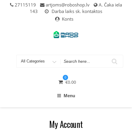
Skip
27115119
artjoms@roboshop.lv
A. Čaka iela
to
143
Darba laiks sk. kontaktos
content
Konts
Search
for
0
€
0.00
Menu
My Account