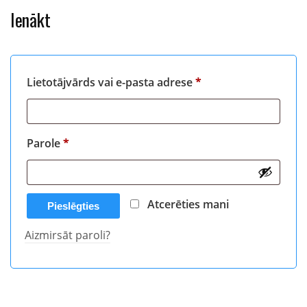
Ienākt
Obligāts
Lietotājvārds vai e-pasta adrese
*
Obligāts
Parole
*
Atcerēties mani
Pieslēgties
Aizmirsāt paroli?