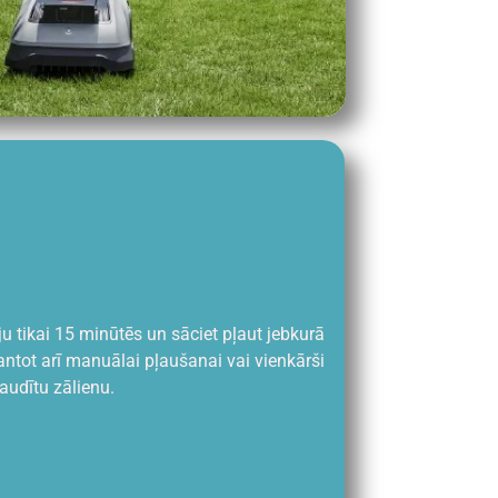
 tikai 15 minūtēs un sāciet pļaut jebkurā
antot arī manuālai pļaušanai vai vienkārši
baudītu zālienu.