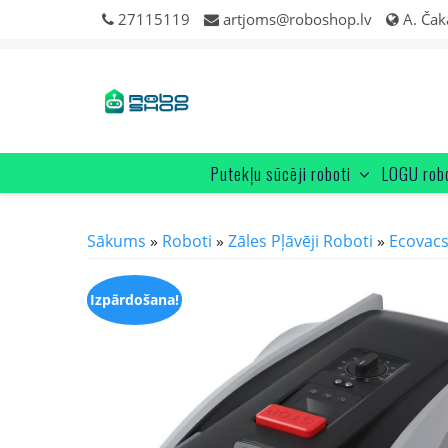
27115119
artjoms@roboshop.lv
A. Čak
Putekļu sūcēji roboti
LOGU rob
Sākums
»
Roboti
»
Zāles Pļāvēji Roboti
»
Ecovac
Izpārdošana!