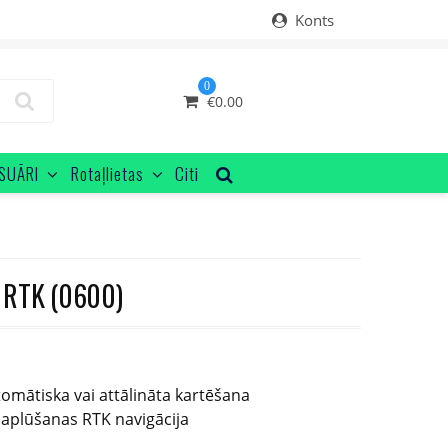
Konts
0
€
0.00
SUĀRI
Rotaļlietas
Citi
 RTK (0600)
omātiska vai attālināta kartēšana
saplūšanas RTK navigācija