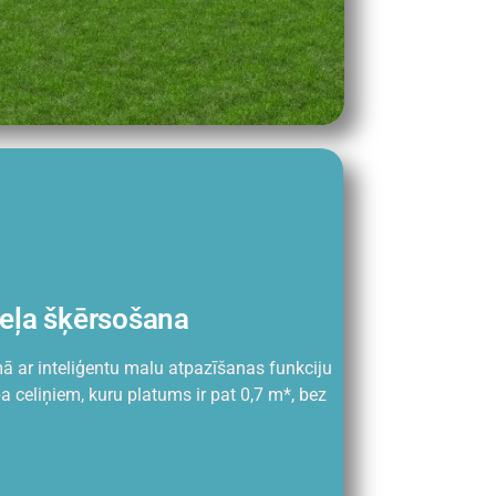
eļa šķērsošana
ā ar inteliģentu malu atpazīšanas funkciju
pa celiņiem, kuru platums ir pat 0,7 m*, bez