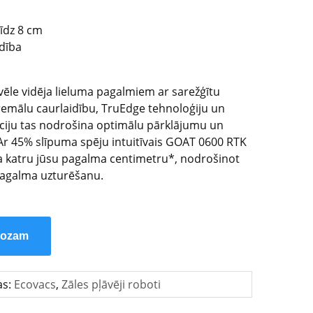
īdz 8 cm
idība
ēle vidēja lieluma pagalmiem ar sarežģītu
remālu caurlaidību, TruEdge tehnoloģiju un
ciju tas nodrošina optimālu pārklājumu un
 Ar 45% slīpuma spēju intuitīvais GOAT 0600 RTK
pa katru jūsu pagalma centimetru*, nodrošinot
agalma uzturēšanu.
rozam
as:
Ecovacs
,
Zāles pļāvēji roboti