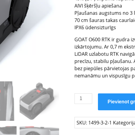
AIVI šķēršļu apiešana
Pļaušanas augstums no 3 l
70 cm šauras takas caurla
IPX6 ūdensizturīgs
GOAT O600 RTK ir gudra izv
izkārtojumu. Ar 0,7 m ekst
LiDAR uzlabotu RTK navigā
precīzu, stabilu pļaušanu.
bez piepūles pārvietojas 
nemanāmu un vispusīgu p
Pievienot g
SKU:
1499-3-2-1
Kategorij