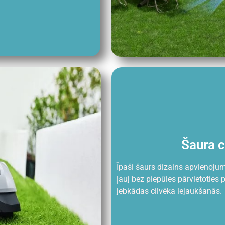
Šaura c
Īpaši šaurs dizains apvienojum
ļauj bez piepūles pārvietoties 
jebkādas cilvēka iejaukšanās.