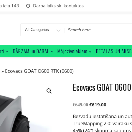
a iela 143
Darba laiks sk. kontaktos
oti ˅
DĀRZAM un DABAI
Mājdzivniekiem ˅
DETAĻAS UN AKSE
s
» Ecovacs GOAT O600 RTK (0600)
Ecovacs GOAT O600
€
619.00
€
649.00
Bezvadu iestatīšana un aut
TrueMapping 2.0: vairāku 
45% (24°) slīpuma kāpums