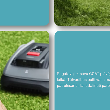
Sagatavojiet savu GOAT pļāvēju
laikā. Tālvadības pulti var izm
patrulēšanai, lai attālināti pār