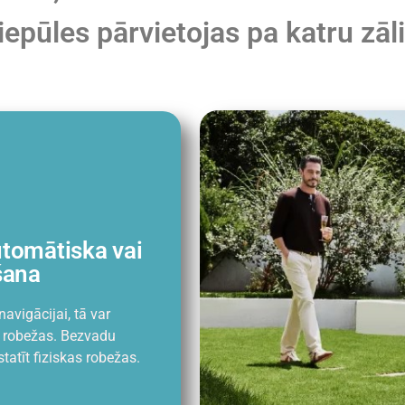
iepūles pārvietojas pa katru zāl
utomātiska vai
šana
avigācijai, tā var
a robežas. Bezvadu
tatīt fiziskas robežas.