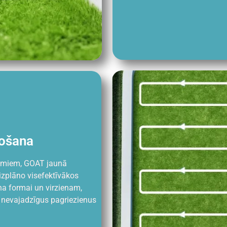
nošana
itmiem, GOAT jaunā
izplāno visefektīvākos
na formai un virzienam,
 nevajadzīgus pagriezienus