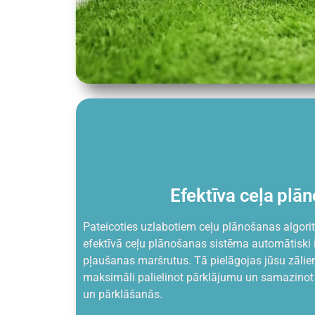
Efektīva ceļa plā
Pateicoties uzlabotiem ceļu plānošanas algor
efektīvā ceļu plānošanas sistēma automātiski 
pļaušanas maršrutus. Tā pielāgojas jūsu zālie
maksimāli palielinot pārklājumu un samazinot
un pārklāšanās.