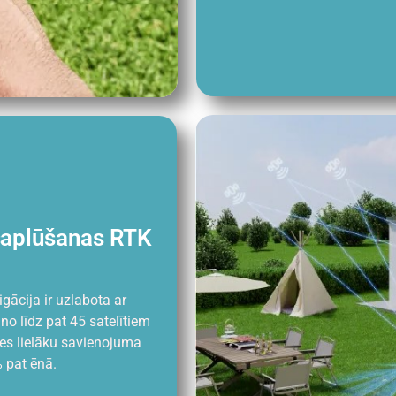
saplūšanas RTK
ācija ir uzlabota ar
no līdz pat 45 satelītiem
zes lielāku savienojuma
 pat ēnā.