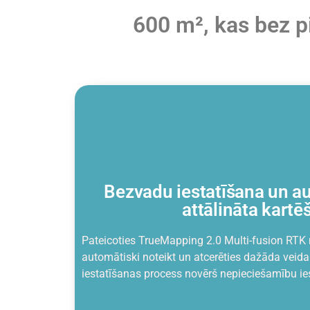
600 m², kas bez p
Bezvadu iestatīšana un a
attālināta kartē
Pateicoties TrueMapping 2.0 Multi-fusion RTK n
automātiski noteikt un atcerēties dažāda veid
iestatīšanas process novērš nepieciešamību ies