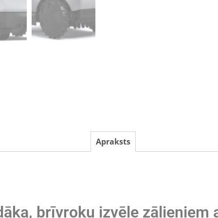
Apraksts
āka, brīvroku izvēle zālieniem 