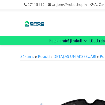
Skip
27115119
artjoms@roboshop.lv
A. Čak
to
content
Putekļu sūcēji roboti
LOGU rob
Sākums
»
Roboti
»
DETAĻAS UN AKSESUĀRI
»
Pu