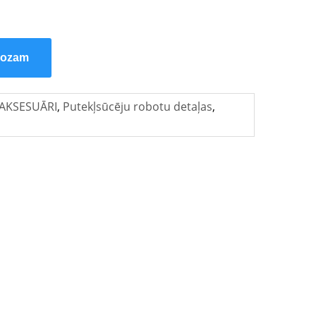
rozam
AKSESUĀRI
,
Putekļsūcēju robotu detaļas
,