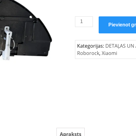
Roborock
Pievienot g
S7
maxV
Ultra
Kategorijas:
DETAĻAS UN 
oriģināls
Roborock
,
Xiaomi
vibrācijas
tīrīšanas
modulis
daudzums
Apraksts