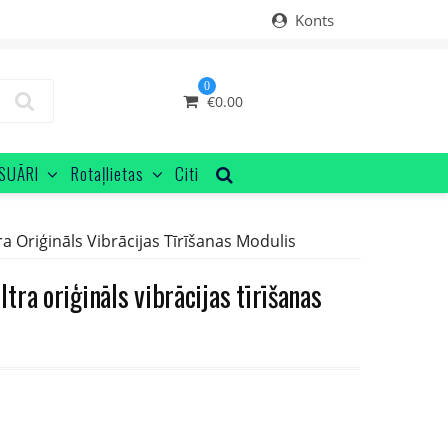
Konts
0
€
0.00
SUĀRI
Rotaļlietas
Citi
 Oriģināls Vibrācijas Tīrīšanas Modulis
ra oriģināls vibrācijas tīrīšanas