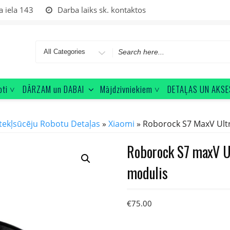
a iela 143
Darba laiks sk. kontaktos
Search
for
oti ˅
DĀRZAM un DABAI
Mājdzivniekiem ˅
DETAĻAS UN AKSE
tekļsūcēju Robotu Detaļas
»
Xiaomi
» Roborock S7 MaxV Ultra
Roborock S7 maxV Ult
modulis
€
75.00