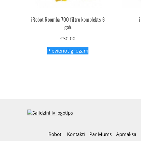
iRobot Roomba 700 filtru komplekts 6
gab.
€
30.00
Pievienot grozam
Roboti
Kontakti
Par Mums
Apmaksa