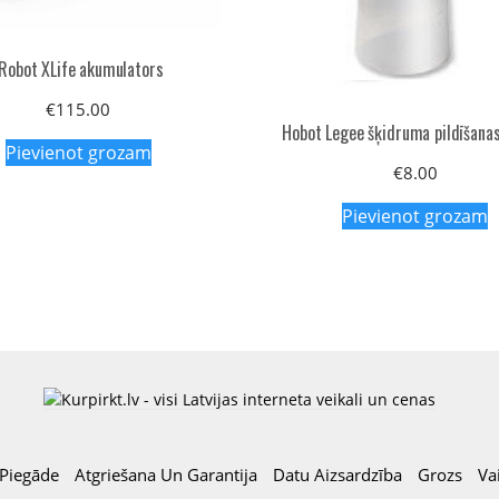
iRobot XLife akumulators
€
115.00
Hobot Legee šķidruma pildīšana
Pievienot grozam
€
8.00
Pievienot grozam
Piegāde
Atgriešana Un Garantija
Datu Aizsardzība
Grozs
Va