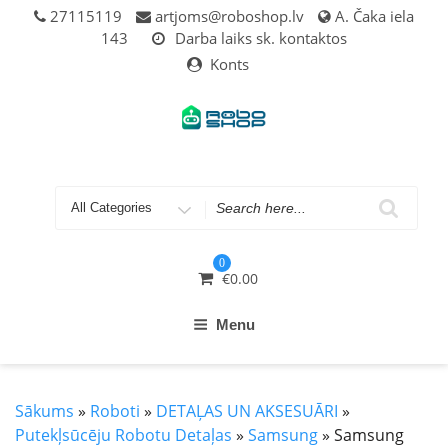
Skip
27115119
artjoms@roboshop.lv
A. Čaka iela
to
143
Darba laiks sk. kontaktos
content
Konts
Search
for
0
€
0.00
Menu
Sākums
»
Roboti
»
DETAĻAS UN AKSESUĀRI
»
Putekļsūcēju Robotu Detaļas
»
Samsung
» Samsung