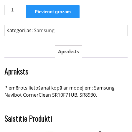
Samsung
Pievienot grozam
Navibot
Sariņu
turbo
Kategorijas:
Samsung
birste
daudzums
Apraksts
Apraksts
Piemērots lietošanai kopā ar modeļiem: Samsung
Navibot CornerClean SR10F71UB, SR8930.
Saistītie Produkti