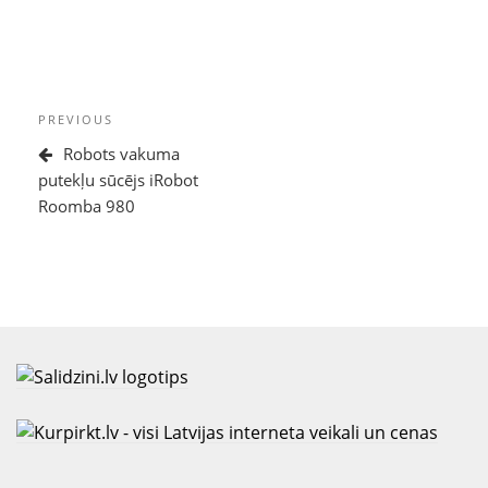
Ziņu
Previous
PREVIOUS
izvēlne
Post
Robots vakuma
putekļu sūcējs iRobot
Roomba 980