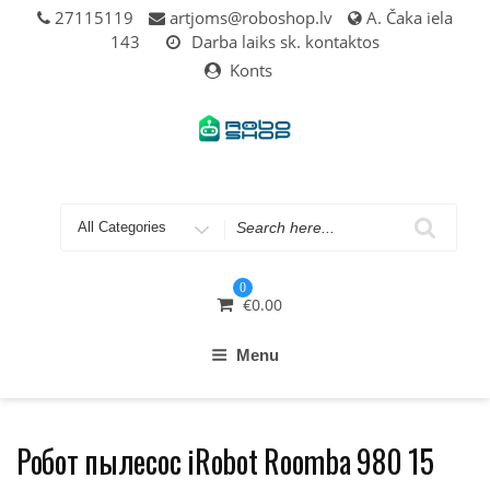
Skip
27115119
artjoms@roboshop.lv
A. Čaka iela
to
143
Darba laiks sk. kontaktos
content
Konts
Search
for
0
€
0.00
Menu
Робот пылесос iRobot Roomba 980 15