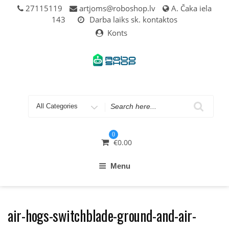
Skip
27115119
artjoms@roboshop.lv
A. Čaka iela
to
143
Darba laiks sk. kontaktos
content
Konts
Search
for
0
€
0.00
Menu
air-hogs-switchblade-ground-and-air-