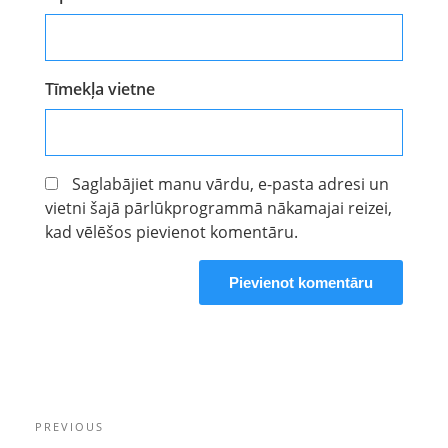
Tīmekļa vietne
Saglabājiet manu vārdu, e-pasta adresi un
vietni šajā pārlūkprogrammā nākamajai reizei,
kad vēlēšos pievienot komentāru.
Ziņu
Previous
PREVIOUS