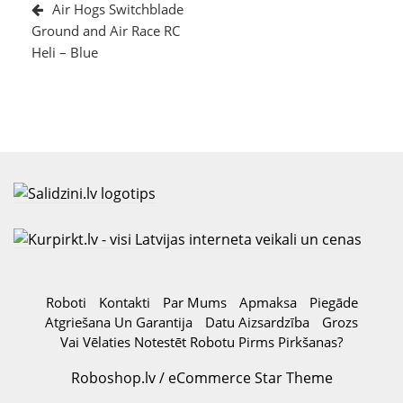
izvēlne
Post
Air Hogs Switchblade
Ground and Air Race RC
Heli – Blue
Roboti
Kontakti
Par Mums
Apmaksa
Piegāde
Atgriešana Un Garantija
Datu Aizsardzība
Grozs
Vai Vēlaties Notestēt Robotu Pirms Pirkšanas?
Roboshop.lv / eCommerce Star Theme