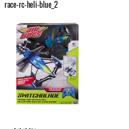
race-rc-heli-blue_2