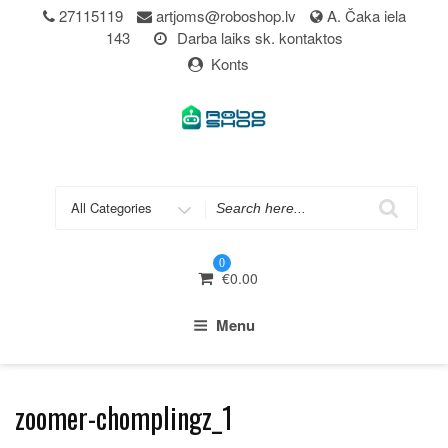
Skip
27115119
artjoms@roboshop.lv
A. Čaka iela
to
143
Darba laiks sk. kontaktos
content
Konts
Search
for
0
€
0.00
Menu
zoomer-chomplingz_1