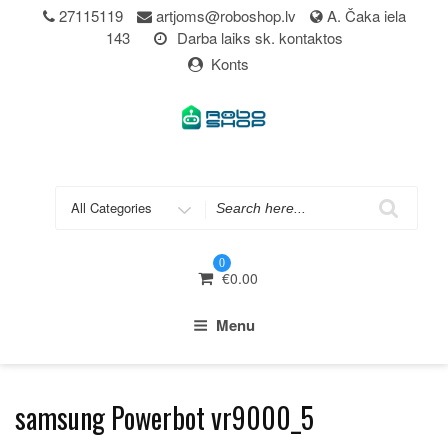
Skip
27115119
artjoms@roboshop.lv
A. Čaka iela
to
143
Darba laiks sk. kontaktos
content
Konts
Search
for
0
€
0.00
Menu
samsung Powerbot vr9000_5