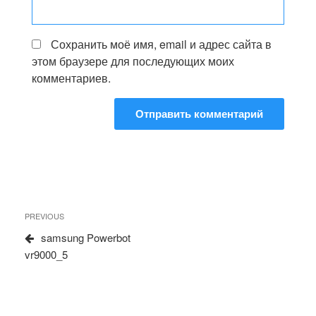
Сохранить моё имя, email и адрес сайта в
этом браузере для последующих моих
комментариев.
Навигация
Previous
PREVIOUS
по
Post
samsung Powerbot
записям
vr9000_5