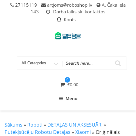
Skip
27115119
artjoms@roboshop.lv
A. Čaka iela
to
143
Darba laiks sk. kontaktos
content
Konts
Search
for
0
€
0.00
Menu
Sākums
»
Roboti
»
DETAĻAS UN AKSESUĀRI
»
Putekļsūcēju Robotu Detaļas
»
Xiaomi
» Oriģinālais