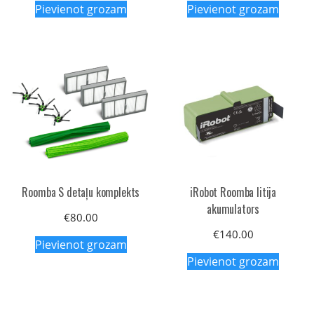
Pievienot grozam
Pievienot grozam
Roomba S detaļu komplekts
iRobot Roomba litija
akumulators
€
80.00
€
140.00
Pievienot grozam
Pievienot grozam