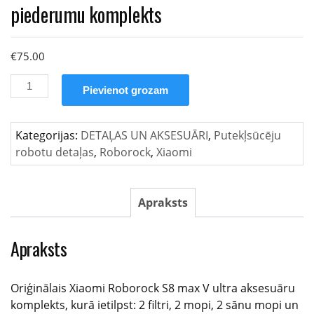
piederumu komplekts
€
75.00
Oriģinālais
Pievienot grozam
Roborock
S8
MaxV
Kategorijas:
DETAĻAS UN AKSESUĀRI
,
Putekļsūcēju
Ultra
robotu detaļas
,
Roborock
,
Xiaomi
piederumu
komplekts
daudzums
Apraksts
Apraksts
Oriģinālais Xiaomi Roborock S8 max V ultra aksesuāru
komplekts, kurā ietilpst: 2 filtri, 2 mopi, 2 sānu mopi un