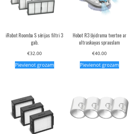
iRobot Roomba S sērijas filtri 3
Hobot R3 šķidruma tvertne ar
gab.
ultraskaņas sprauslam
€
32.00
€
40.00
Pievienot grozam
Pievienot grozam