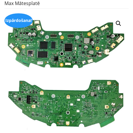
Max Mātesplatē
Izpārdošana!