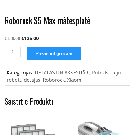
Roborock S5 Max mātesplatē
Original
Current
€
125.00
€
150.00
price
price
Roborock
was:
is:
Pievienot grozam
S5
€150.00.
€125.00.
Max
mātesplatē
Kategorijas:
DETAĻAS UN AKSESUĀRI
,
Putekļsūcēju
daudzums
robotu detaļas
,
Roborock
,
Xiaomi
Saistītie Produkti