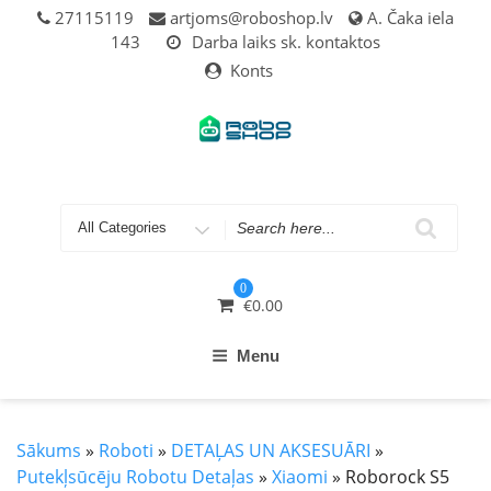
Skip
27115119
artjoms@roboshop.lv
A. Čaka iela
to
143
Darba laiks sk. kontaktos
content
Konts
Search
for
0
€
0.00
Menu
Sākums
»
Roboti
»
DETAĻAS UN AKSESUĀRI
»
Putekļsūcēju Robotu Detaļas
»
Xiaomi
» Roborock S5