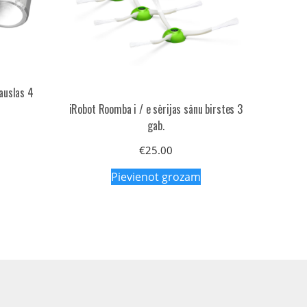
auslas 4
iRobot Roomba i / e sērijas sānu birstes 3
gab.
€
25.00
Pievienot grozam