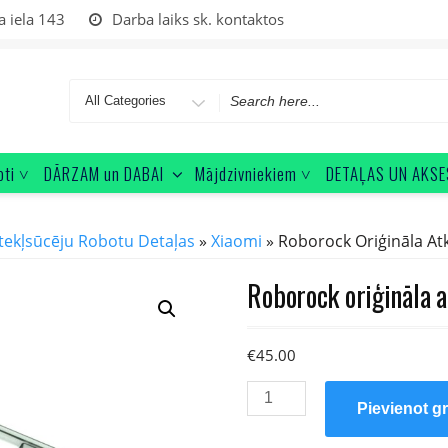
a iela 143
Darba laiks sk. kontaktos
Search
for
oti ˅
DĀRZAM un DABAI
Mājdzivniekiem ˅
DETAĻAS UN AKSE
tekļsūcēju Robotu Detaļas
»
Xiaomi
» Roborock Oriģināla At
Roborock oriģināla 
€
45.00
Roborock
Pievienot g
oriģināla
atkritumu