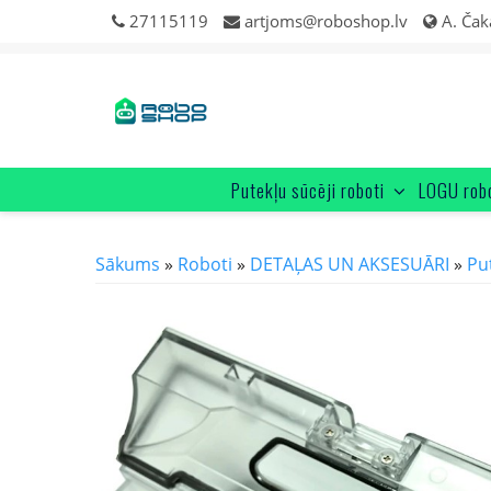
Skip
27115119
artjoms@roboshop.lv
A. Čak
to
content
Putekļu sūcēji roboti
LOGU rob
Sākums
»
Roboti
»
DETAĻAS UN AKSESUĀRI
»
Pu