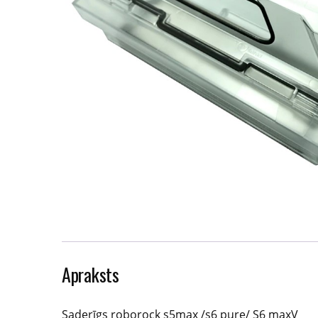
Apraksts
Saderīgs roborock s5max /s6 pure/ S6 maxV