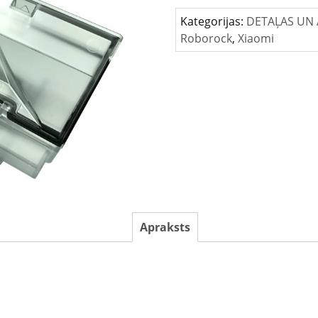
tvertne
Kategorijas:
DETAĻAS UN 
S5
Roborock
,
Xiaomi
max/
S6
maxV
daudzums
Apraksts