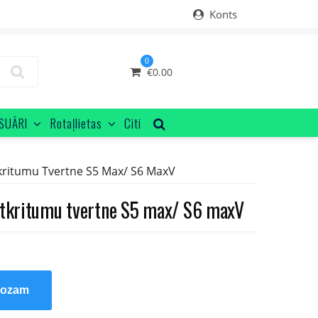
Konts
0
€
0.00
SUĀRI
Rotaļlietas
Citi
kritumu Tvertne S5 Max/ S6 MaxV
atkritumu tvertne S5 max/ S6 maxV
rozam