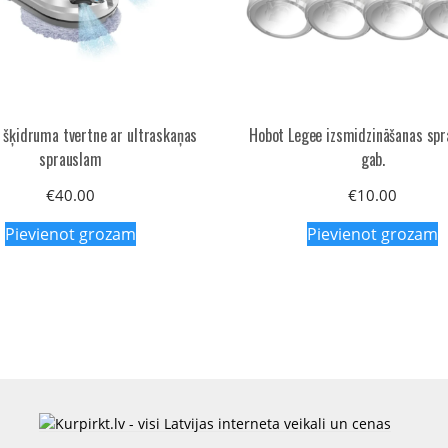
 šķidruma tvertne ar ultraskaņas
Hobot Legee izsmidzināšanas spr
sprauslam
gab.
€
40.00
€
10.00
Pievienot grozam
Pievienot grozam