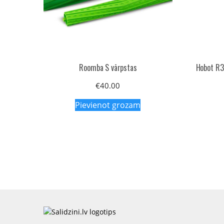
Roomba S vārpstas
Hobot R3
€
40.00
Pievienot grozam