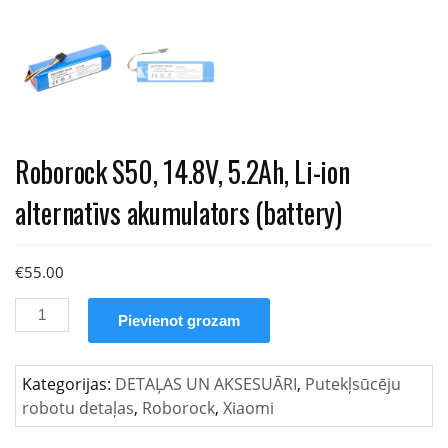
Roborock S50, 14.8V, 5.2Ah, Li-ion
alternatīvs akumulators (battery)
€
55.00
Roborock
Pievienot grozam
S50,
14.8V,
5.2Ah,
Kategorijas:
DETAĻAS UN AKSESUĀRI
,
Putekļsūcēju
Li-
robotu detaļas
,
Roborock
,
Xiaomi
ion