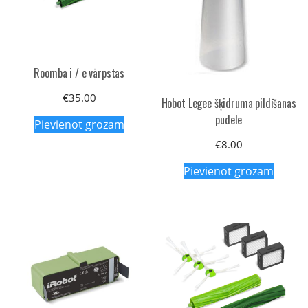
Roomba i / e vārpstas
€
35.00
Hobot Legee šķidruma pildīšanas
pudele
Pievienot grozam
€
8.00
Pievienot grozam