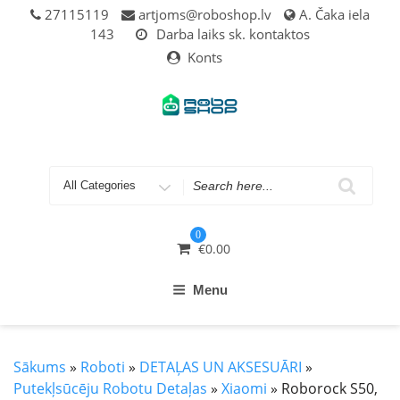
Skip
27115119
artjoms@roboshop.lv
A. Čaka iela
to
143
Darba laiks sk. kontaktos
content
Konts
Search
for
0
€
0.00
Menu
Sākums
»
Roboti
»
DETAĻAS UN AKSESUĀRI
»
Putekļsūcēju Robotu Detaļas
»
Xiaomi
» Roborock S50,