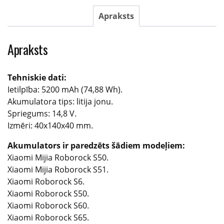
alternatīvs
akumulators
Apraksts
(battery)
daudzums
Apraksts
Tehniskie dati:
Ietilpība: 5200 mAh (74,88 Wh).
Akumulatora tips: litija jonu.
Spriegums: 14,8 V.
Izmēri: 40x140x40 mm.
Akumulators ir paredzēts šādiem modeļiem:
Xiaomi Mijia Roborock S50.
Xiaomi Mijia Roborock S51.
Xiaomi Roborock S6.
Xiaomi Roborock S50.
Xiaomi Roborock S60.
Xiaomi Roborock S65.