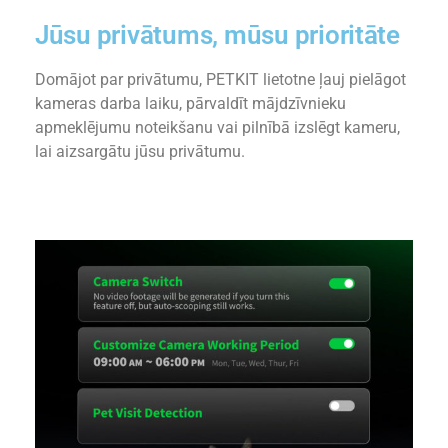
Jūsu privātums, mūsu prioritāte
Domājot par privātumu, PETKIT lietotne ļauj pielāgot
kameras darba laiku, pārvaldīt mājdzīvnieku
apmeklējumu noteikšanu vai pilnībā izslēgt kameru,
lai aizsargātu jūsu privātumu.