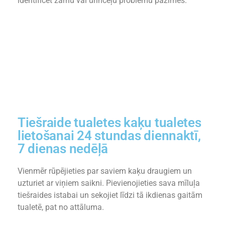
identificēt zarnu vai urīnceļu problēmu pazīmes.
Tiešraide tualetes kaķu tualetes
lietošanai 24 stundas diennaktī,
7 dienas nedēļā
Vienmēr rūpējieties par saviem kaķu draugiem un
uzturiet ar viņiem saikni. Pievienojieties sava mīluļa
tiešraides istabai un sekojiet līdzi tā ikdienas gaitām
tualetē, pat no attāluma.