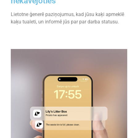
nekavējoties
Lietotne ģenerē paziņojumus, kad jūsu kaķi apmeklē
kaķu tualeti, un informē jūs par par darba statusu.