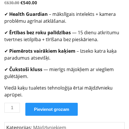
€
540.00
€
630.00
✔
Health Guardian
– mākslīgais intelekts + kamera
problēmu agrīnai atklāšanai.
✔
Ērtības bez roku palīdzības
— 15 dienu atkritumu
tvertnes ietilpība + tīrīšana bez pieskāriena.
✔
Piemērots vairākiem kaķiem
– Izseko katra kaķa
paradumus atsevišķi.
✔
Čukstoši kluss
— mierīgs mājokļiem ar viegliem
gulētājiem.
Viedā kaķu tualetes tehnoloģija ērtai mājdzīvnieku
aprūpei.
Pievienot grozam
Kategorijas:
Mājdzīvniekiem