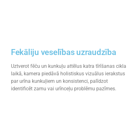
Fekāliju veselības uzraudzība
Uztverot fēču un kunkuļu attēlus katra tīrīšanas cikla
laikā, kamera piedāvā holistiskus vizuālus ierakstus
par urīna kunkuļiem un konsistenci, palīdzot
identificēt zarnu vai urīnceļu problēmu pazīmes.