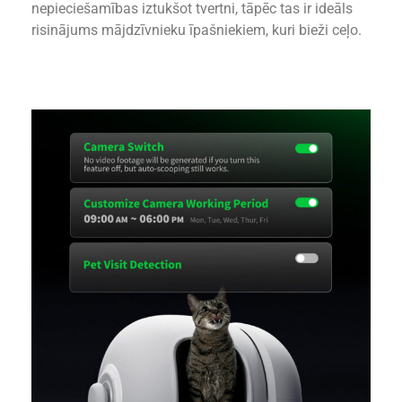
nepieciešamības iztukšot tvertni, tāpēc tas ir ideāls
risinājums mājdzīvnieku īpašniekiem, kuri bieži ceļo.