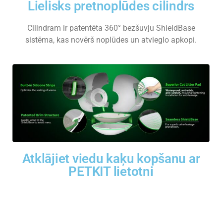
Lielisks pretnoplūdes cilindrs
Cilindram ir patentēta 360° bezšuvju ShieldBase
sistēma, kas novērš noplūdes un atvieglo apkopi.
Atklājiet viedu kaķu kopšanu ar
PETKIT lietotni