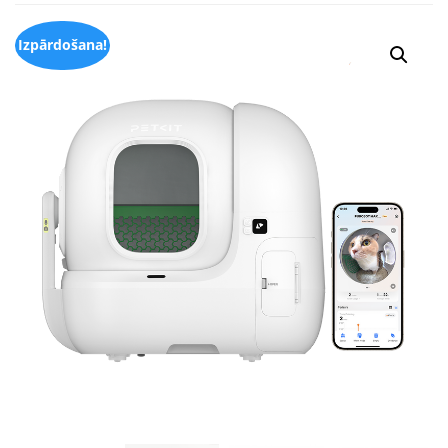
Izpārdošana!