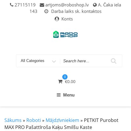
27115119
artjoms@roboshop.lv
A. Čaka iela
143
Darba laiks sk. kontaktos
Konts
0
€
0.00
Menu
Sākums
»
Roboti
»
Mājdzīvniekiem
» PETKIT Purobot
MAX PRO Pašattīroša Kaķu Smilšu Kaste