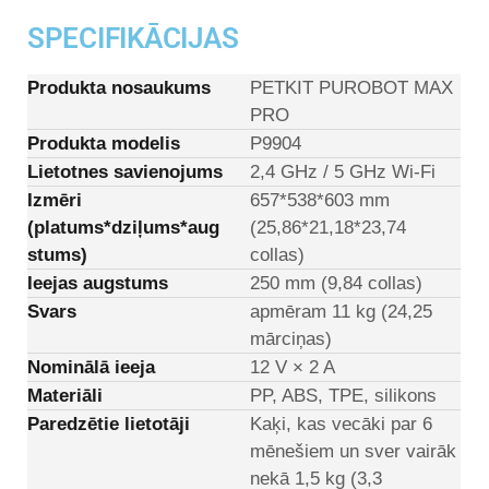
SPECIFIKĀCIJAS
Produkta nosaukums
PETKIT PUROBOT MAX
PRO
Produkta modelis
P9904
Lietotnes savienojums
2,4 GHz / 5 GHz Wi-Fi
Izmēri
657*538*603 mm
(platums*dziļums*aug
(25,86*21,18*23,74
stums)
collas)
Ieejas augstums
250 mm (9,84 collas)
Svars
apmēram 11 kg (24,25
mārciņas)
Nominālā ieeja
12 V × 2 A
Materiāli
PP, ABS, TPE, silikons
Paredzētie lietotāji
Kaķi, kas vecāki par 6
mēnešiem un sver vairāk
nekā 1,5 kg (3,3