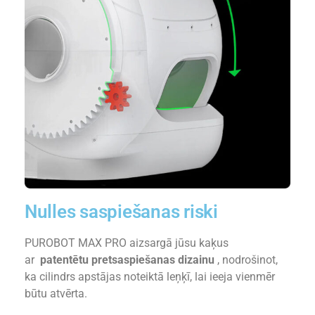
Nulles saspiešanas riski
PUROBOT MAX PRO aizsargā jūsu kaķus
ar
patentētu pretsaspiešanas dizainu
, nodrošinot,
ka cilindrs apstājas noteiktā leņķī, lai ieeja vienmēr
būtu atvērta.