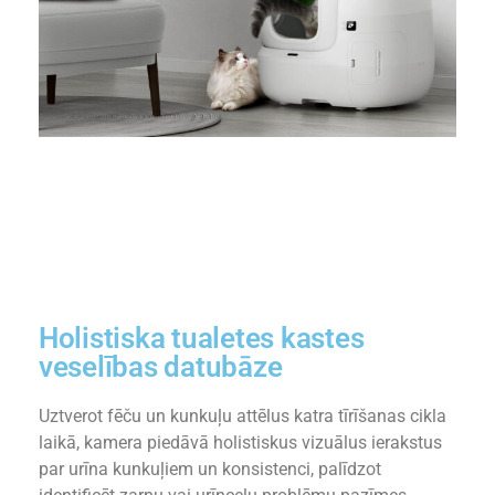
Holistiska tualetes kastes
veselības datubāze
Uztverot fēču un kunkuļu attēlus katra tīrīšanas cikla
laikā, kamera piedāvā holistiskus vizuālus ierakstus
par urīna kunkuļiem un konsistenci, palīdzot