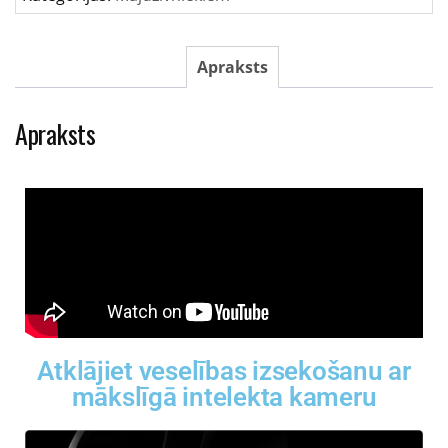
Apraksts
Apraksts
Atklājiet veselības izsekošanu ar
mākslīgā intelekta kameru