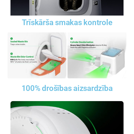
Trīskārša smakas kontrole
100% drošības aizsardzība