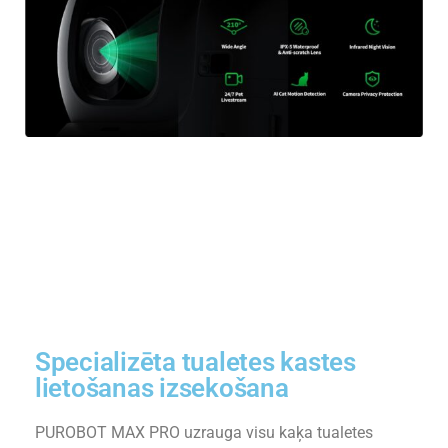
Specializēta tualetes kastes
lietošanas izsekošana
PUROBOT MAX PRO uzrauga visu kaķa tualetes