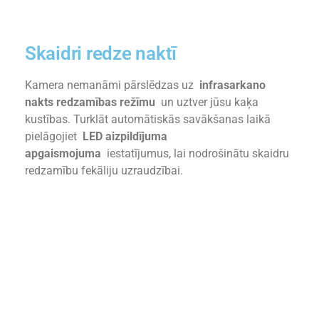
Skaidri redze naktī
Kamera nemanāmi pārslēdzas uz
infrasarkano
nakts redzamības režīmu
un uztver jūsu kaķa
kustības. Turklāt automātiskās savākšanas laikā
pielāgojiet
LED aizpildījuma
apgaismojuma
iestatījumus, lai nodrošinātu skaidru
redzamību fekāliju uzraudzībai.