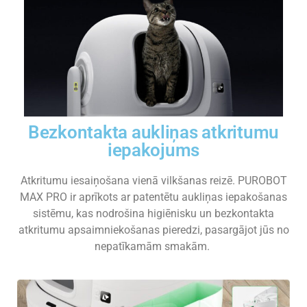
Bezkontakta aukliņas atkritumu
iepakojums
Atkritumu iesaiņošana vienā vilkšanas reizē. PUROBOT
MAX PRO ir aprīkots ar patentētu aukliņas iepakošanas
sistēmu, kas nodrošina higiēnisku un bezkontakta
atkritumu apsaimniekošanas pieredzi, pasargājot jūs no
nepatīkamām smakām.