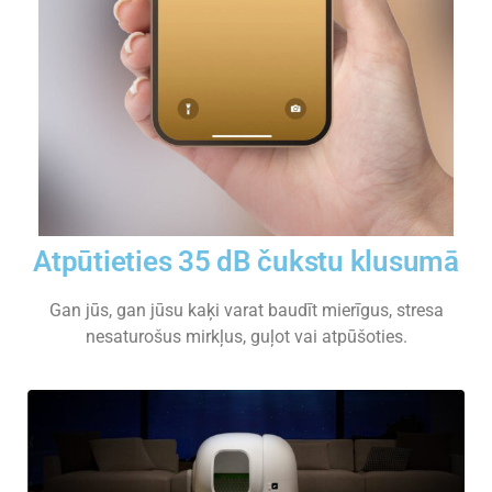
Atpūtieties 35 dB čukstu klusumā
Gan jūs, gan jūsu kaķi varat baudīt mierīgus, stresa
nesaturošus mirkļus, guļot vai atpūšoties.