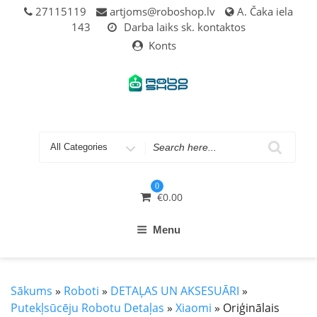
Skip
27115119
artjoms@roboshop.lv
A. Čaka iela
to
143
Darba laiks sk. kontaktos
content
Konts
Search
for
0
€
0.00
Menu
Sākums
»
Roboti
»
DETAĻAS UN AKSESUĀRI
»
Putekļsūcēju Robotu Detaļas
»
Xiaomi
» Oriģinālais