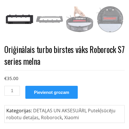
Oriģinālais turbo birstes vāks Roborock S7
series melna
€
35.00
Oriģinālais
Pievienot grozam
turbo
birstes
vāks
Kategorijas:
DETAĻAS UN AKSESUĀRI
,
Putekļsūcēju
Roborock
robotu detaļas
,
Roborock
,
Xiaomi
S7