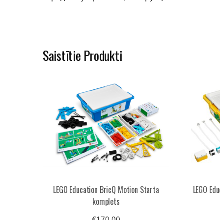
Saistītie Produkti
LEGO Education BricQ Motion Starta
LEGO Edu
komplets
€
170.00