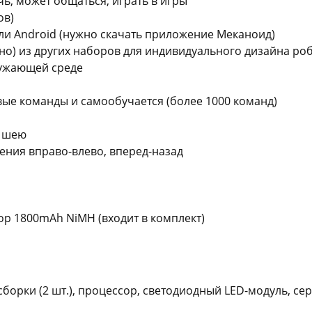
ь, может общаться, играть в игры
ов)
ли Android (нужно скачать приложение Меканоид)
но) из других наборов для индивидуального дизайна ро
ружающей среде
ые команды и самообучается (более 1000 команд)
и шею
жения вправо-влево, вперед-назад
тор 1800mAh NiMH (входит в комплект)
сборки (2 шт.), процессор, светодиодный LED-модуль, с