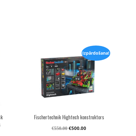
Izpārdošana!
ck
Fischertechnik Hightech konstruktors
s
Original
Current
€
500.00
€
550.00
price
price