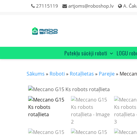
Skip
27115119
artjoms@roboshop.lv
A. Čak
to
content
Putekļu sūcēji roboti
LOGU rob
Sākums
»
Roboti
»
Rotaļlietas
»
Parejie
» Meccano