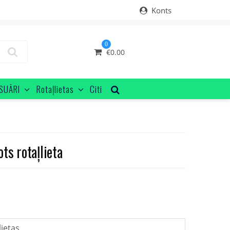
Konts
0
€
0.00
SUĀRI
Rotaļlietas
Citi
ts rotaļlieta
lietas