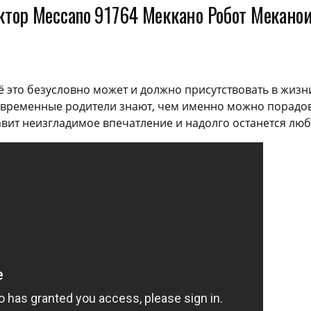
ктор Meccano 91764 Меккано Робот Мекано
ё это безусловно может и должно присутствовать в жизни
Современные родители знают, чем именно можно порадова
авит неизгладимое впечатление и надолго останется л