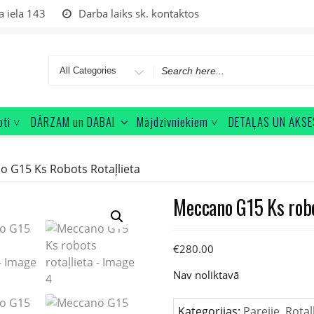
a iela 143
Darba laiks sk. kontaktos
Search
for
oti ˅
DĀRZAM un DABAI
Mājdzivniekiem ˅
DETAĻAS UN AKSE
 G15 Ks Robots Rotaļlieta
Meccano G15 Ks robo
€
280.00
Nav noliktavā
Kategorijas:
Parejie
,
Rotaļ