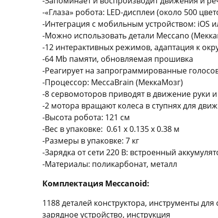
-Запоминает и воспроизводит движения и реч
-«Глаза» робота: LED-дисплеи (около 500 цвет
-Интеграция с мобильным устройством: iOS и
-Можно использовать детали Meccano (Мекка
-12 интерактивных режимов, адаптация к ок
-64 Mb памяти, обновляемая прошивка
-Реагирует на запрограммированные голосов
-Процессор: MeccaBrain (МеккаМозг)
-8 сервомоторов приводят в движение руки 
-2 мотора вращают колеса в ступнях для дви
-Высота робота: 121 см
-Вес в упаковке: 0.61 х 0.135 х 0.38 м
-Размеры в упаковке: 7 кг
-Зарядка от сети 220 В: встроенный аккумуля
-Материалы: поликарбонат, металл
Комплектация Meccanoid:
1188 деталей конструктора, инструменты для 
зарядное устройство, инструкция