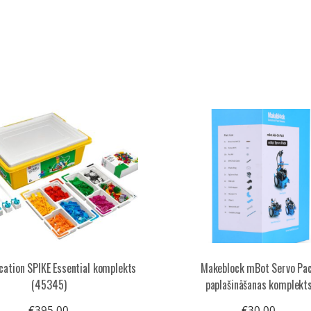
cation SPIKE Essential komplekts
Makeblock mBot Servo Pa
(45345)
paplašināšanas komplekt
€
395.00
€
30.00