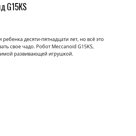
ид G15KS
 ребенка десяти-пятнадцати лет, но всё это
ть свое чадо. Робот Meccanoid G15KS,
юбимой развивающей игрушкой.