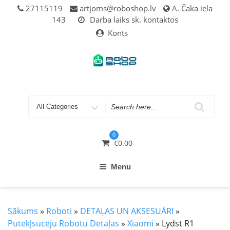
Skip
27115119
artjoms@roboshop.lv
A. Čaka iela
to
143
Darba laiks sk. kontaktos
content
Konts
Search
for
0
€
0.00
Menu
Sākums
»
Roboti
»
DETAĻAS UN AKSESUĀRI
»
Putekļsūcēju Robotu Detaļas
»
Xiaomi
» Lydst R1