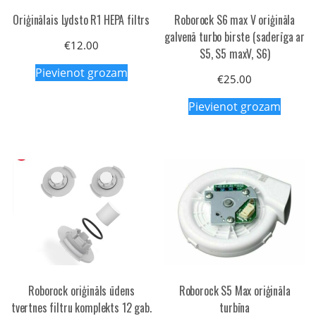
Oriģinālais Lydsto R1 HEPA filtrs
Roborock S6 max V oriģināla
galvenā turbo birste (saderīga ar
€
12.00
S5, S5 maxV, S6)
Pievienot grozam
€
25.00
Pievienot grozam
Roborock oriģināls ūdens
Roborock S5 Max oriģināla
tvertnes filtru komplekts 12 gab.
turbīna