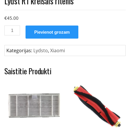
Lydst R1 kreisais ritenis
€
45.00
Lydst
Pievienot grozam
R1
kreisais
ritenis
Kategorijas:
Lydsto
,
Xiaomi
daudzums
Saistītie Produkti