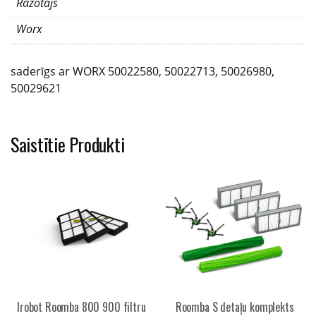
Ražotājs
daudzums
Worx
saderīgs ar WORX 50022580, 50022713, 50026980,
50029621
Saistītie Produkti
Irobot Roomba 800 900 filtru
Roomba S detaļu komplekts