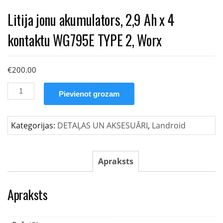
Litija jonu akumulators, 2,9 Ah x 4
kontaktu WG795E TYPE 2, Worx
€
200.00
Litija
Pievienot grozam
jonu
akumulators,
2,9
Kategorijas:
DETAĻAS UN AKSESUĀRI
,
Landroid
Ah
x
4
Apraksts
kontaktu
WG795E
Apraksts
TYPE
2,
Worx