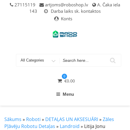
Skip
27115119
artjoms@roboshop.lv
A. Čaka iela
to
143
Darba laiks sk. kontaktos
content
Konts
Search
for
0
€
0.00
Menu
Sākums
»
Roboti
»
DETAĻAS UN AKSESUĀRI
»
Zāles
Pļāvēju Robotu Detaļas
»
Landroid
» Litija Jonu