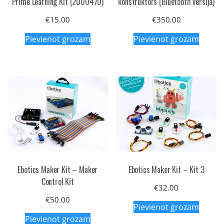
Prime Learning Kit (2000470)
konstruktors (Bluetooth versija)
€
15.00
€
350.00
Pievienot grozam
Pievienot grozam
Ebotics Maker Kit – Maker
Ebotics Maker Kit – Kit 3
Control Kit
€
32.00
€
50.00
Pievienot grozam
Pievienot grozam