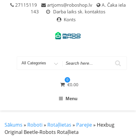
Skip
27115119
artjoms@roboshop.lv
A. Čaka iela
to
143
Darba laiks sk. kontaktos
content
Konts
Search
for
0
€
0.00
Menu
Sākums
»
Roboti
»
Rotaļlietas
»
Parejie
» Hexbug
Original Beetle-Robots Rotaļlieta