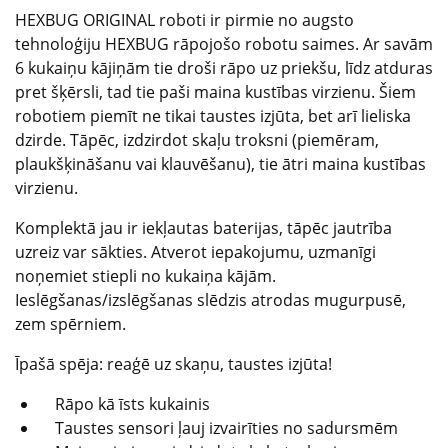
HEXBUG ORIGINAL roboti ir pirmie no augsto
tehnoloģiju HEXBUG rāpojošo robotu saimes. Ar savām
6 kukaiņu kājiņām tie droši rāpo uz priekšu, līdz atduras
pret šķērsli, tad tie paši maina kustības virzienu. Šiem
robotiem piemīt ne tikai taustes izjūta, bet arī lieliska
dzirde. Tāpēc, izdzirdot skaļu troksni (piemēram,
plaukšķināšanu vai klauvēšanu), tie ātri maina kustības
virzienu.
Komplektā jau ir iekļautas baterijas, tāpēc jautrība
uzreiz var sākties. Atverot iepakojumu, uzmanīgi
noņemiet stiepli no kukaiņa kājām.
Ieslēgšanas/izslēgšanas slēdzis atrodas mugurpusē,
zem spērniem.
Īpašā spēja: reaģē uz skaņu, taustes izjūta!
Rāpo kā īsts kukainis
Taustes sensori ļauj izvairīties no sadursmēm