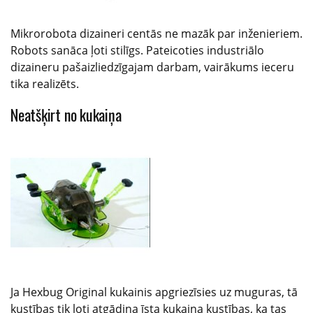
Mikrorobota dizaineri centās ne mazāk par inženieriem.
Robots sanāca ļoti stilīgs. Pateicoties industriālo
dizaineru pašaizliedzīgajam darbam, vairākums ieceru
tika realizēts.
Neatšķirt no kukaiņa
Ja Hexbug Original kukainis apgriezīsies uz muguras, tā
kustības tik ļoti atgādina īsta kukaiņa kustības, ka tas