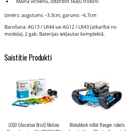
Maina virzienu, izdzirdot skaļu troksni
Izmērs: augstums ~3.3cm, garums ~6.7cm
Barošana: AG13 / LR44 vai AG12 / LR43 (atkarībā no
modeļa), 2 gab. Baterijas iekļautas komplektā.
Saistītie Produkti
LEGO Education BricQ Motion
Makeblock mBot Ranger robots