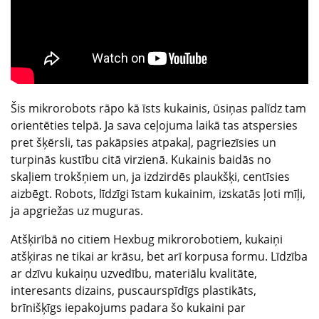
Šis mikrorobots rāpo kā īsts kukainis, ūsiņas palīdz tam
orientēties telpā. Ja sava ceļojuma laikā tas atspersies
pret šķērsli, tas pakāpsies atpakaļ, pagriezīsies un
turpinās kustību citā virzienā. Kukainis baidās no
skaļiem trokšņiem un, ja izdzirdēs plaukšķi, centīsies
aizbēgt. Robots, līdzīgi īstam kukainim, izskatās ļoti mīļi,
ja apgriežas uz muguras.
Atšķirībā no citiem Hexbug mikrorobotiem, kukaiņi
atšķiras ne tikai ar krāsu, bet arī korpusa formu. Līdzība
ar dzīvu kukaiņu uzvedību, materiālu kvalitāte,
interesants dizains, puscaurspīdīgs plastikāts,
brīnišķīgs iepakojums padara šo kukaini par