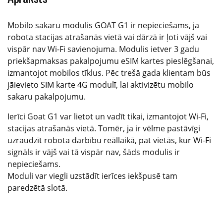
Mobilo sakaru modulis GOAT G1 ​​ir nepieciešams, ja
robota stacijas atrašanās vietā vai dārzā ir ļoti vājš vai
vispār nav Wi-Fi savienojuma. Modulis ietver 3 gadu
priekšapmaksas pakalpojumu eSIM kartes pieslēgšanai,
izmantojot mobilos tīklus. Pēc trešā gada klientam būs
jāievieto SIM karte 4G modulī, lai aktivizētu mobilo
sakaru pakalpojumu.
Ierīci Goat G1 var lietot un vadīt tikai, izmantojot Wi-Fi,
stacijas atrašanās vietā. Tomēr, ja ir vēlme pastāvīgi
uzraudzīt robota darbību reāllaikā, pat vietās, kur Wi-Fi
signāls ir vājš vai tā vispār nav, šāds modulis ir
nepieciešams.
Moduli var viegli uzstādīt ierīces iekšpusē tam
paredzētā slotā.