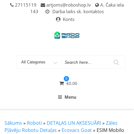
Skip
27115119
artjoms@roboshop.lv
A. Čaka iela
to
143
Darba laiks sk. kontaktos
content
Konts
Search
for
0
€
0.00
Menu
Sākums
»
Roboti
»
DETAĻAS UN AKSESUĀRI
»
Zāles
Pļāvēju Robotu Detaļas
»
Ecovacs Goat
» ESIM Mobilo