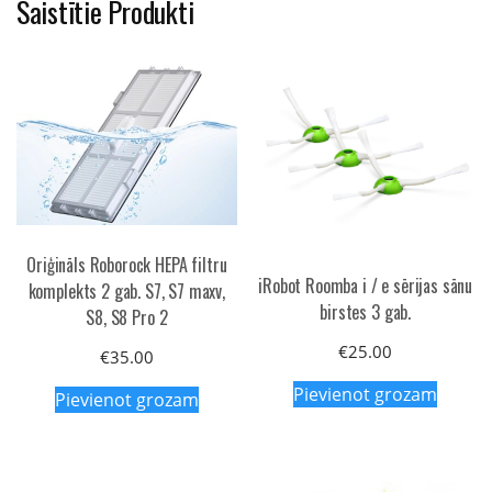
Saistītie Produkti
Oriģināls Roborock HEPA filtru
iRobot Roomba i / e sērijas sānu
komplekts 2 gab. S7, S7 maxv,
birstes 3 gab.
S8, S8 Pro 2
€
25.00
€
35.00
Pievienot grozam
Pievienot grozam