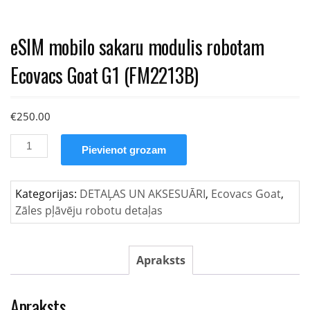
eSIM mobilo sakaru modulis robotam
Ecovacs Goat G1 (FM2213B)
€
250.00
eSIM
Pievienot grozam
mobilo
sakaru
modulis
Kategorijas:
DETAĻAS UN AKSESUĀRI
,
Ecovacs Goat
,
robotam
Zāles pļāvēju robotu detaļas
Ecovacs
Goat
G1
Apraksts
(FM2213B)
daudzums
Apraksts