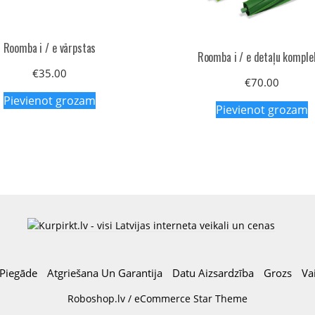
Roomba i / e vārpstas
Roomba i / e detaļu komple
€
35.00
€
70.00
Pievienot grozam
Pievienot grozam
Piegāde
Atgriešana Un Garantija
Datu Aizsardzība
Grozs
Va
Roboshop.lv / eCommerce Star Theme