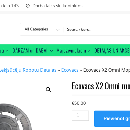
a iela 143
Darba laiks sk. kontaktos
Search
for
oti ˅
DĀRZAM un DABAI
Mājdzivniekiem ˅
DETAĻAS UN AKSE
tekļsūcēju Robotu Detaļas
»
Ecovacs
» Ecovacs X2 Omni Mopu
Ecovacs X2 Omni mop
€
50.00
Ecovacs
Pievienot g
X2
Omni