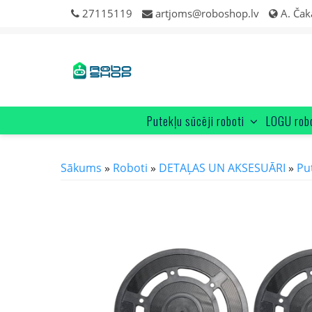
Skip
27115119
artjoms@roboshop.lv
A. Čak
to
content
Putekļu sūcēji roboti
LOGU rob
Sākums
»
Roboti
»
DETAĻAS UN AKSESUĀRI
»
Pu