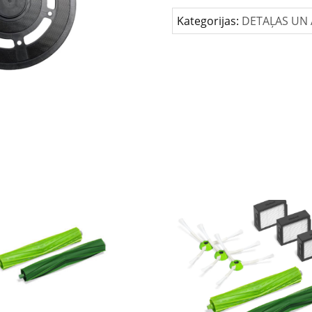
mopu
Kategorijas:
DETAĻAS UN 
paliktnis
2
gab.
daudzums