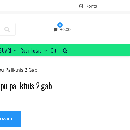
Konts
0
€
0.00
SUĀRI
Rotaļlietas
Citi
 Paliktnis 2 Gab.
u paliktnis 2 gab.
rozam