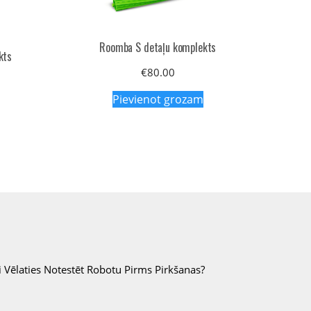
Roomba S detaļu komplekts
kts
€
80.00
Pievienot grozam
i Vēlaties Notestēt Robotu Pirms Pirkšanas?