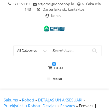
Skip
27115119
artjoms@roboshop.lv
A. Čaka iela
to
143
Darba laiks sk. kontaktos
content
Konts
Search
for
0
€
0.00
Menu
Sākums
»
Roboti
»
DETAĻAS UN AKSESUĀRI
»
Putekļsūcēju Robotu Detaļas
»
Ecovacs
» Ecovacs |