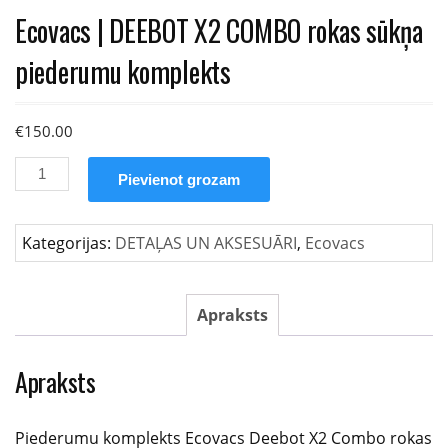
Ecovacs | DEEBOT X2 COMBO rokas sūkņa
piederumu komplekts
€
150.00
Ecovacs
Pievienot grozam
|
DEEBOT
X2
Kategorijas:
DETAĻAS UN AKSESUĀRI
,
Ecovacs
COMBO
rokas
sūkņa
Apraksts
piederumu
komplekts
Apraksts
daudzums
Piederumu komplekts Ecovacs Deebot X2 Combo rokas