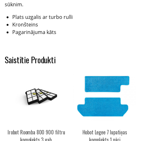
sūknim.
Plats uzgalis ar turbo rulli
Kronšteins
Pagarinājuma kāts
Saistītie Produkti
Irobot Roomba 800 900 filtru
Hobot Legee 7 lupatiņas
komplekts 3 gab.
komplekts 1 pāri