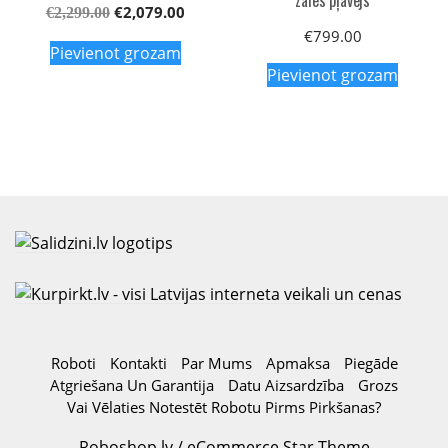
zāles pļāvējs
€
2,079.00
€
2,299.00
€
799.00
Pievienot grozam
Pievienot grozam
Roboti
Kontakti
Par Mums
Apmaksa
Piegāde
Atgriešana Un Garantija
Datu Aizsardzība
Grozs
Vai Vēlaties Notestēt Robotu Pirms Pirkšanas?
Roboshop.lv / eCommerce Star Theme