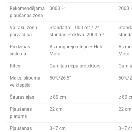
Rekomendējama
3000 ㎡
2000
pļaušanas zona
Vairāku zonu
Standarta: 1000 m² / 24
Standa
pārvaldība
stundas Efektīva: 2000 m²
stunda
Piedziņas
Aizmugurējo riteņu + Hub
Aizmug
sistēma
Motor
Motor
Riteņi
Gumijas riepu protektors
Gumija
Maks. slīpuma
50%/26,5°
50%/2
veiktspēja
Šauras ejas
≥ 80 cm
≥ 80 
Pļaušanas
22 cm
22 cm
platums
Pļaušanas
3–7 cm
3–7 c