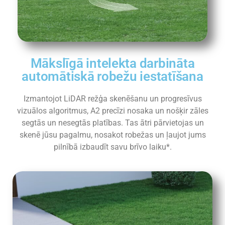
Mākslīgā intelekta darbināta
automātiskā robežu iestatīšana
Izmantojot LiDAR režģa skenēšanu un progresīvus
vizuālos algoritmus, A2 precīzi nosaka un nošķir zāles
segtās un nesegtās platības. Tas ātri pārvietojas un
skenē jūsu pagalmu, nosakot robežas un ļaujot jums
pilnībā izbaudīt savu brīvo laiku*.