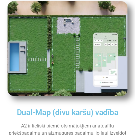
Dual-Map (divu karšu) vadība
A2 ir lieliski piemērots mājokļiem ar atdalītu
priekšpagalmu un aizmugures pagalmu, jo ļauj izveidot