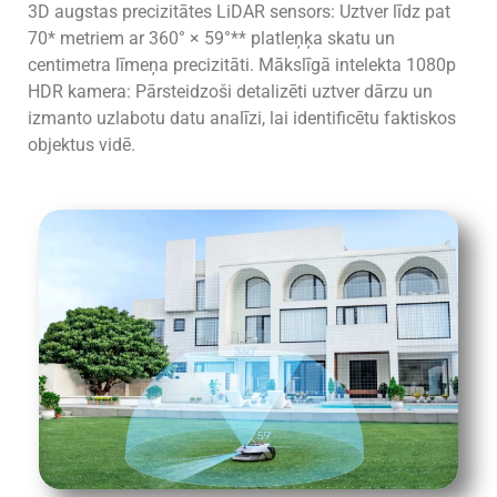
3D augstas precizitātes LiDAR sensors: Uztver līdz pat
70* metriem ar 360° × 59°** platleņķa skatu un
centimetra līmeņa precizitāti. Mākslīgā intelekta 1080p
HDR kamera: Pārsteidzoši detalizēti uztver dārzu un
izmanto uzlabotu datu analīzi, lai identificētu faktiskos
objektus vidē.