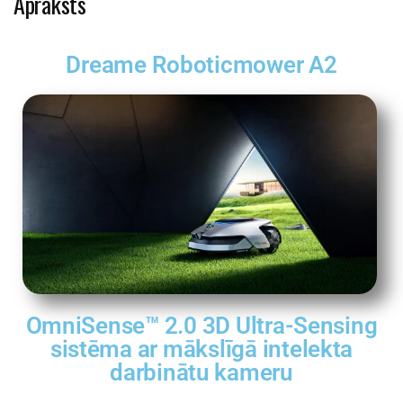
Apraksts
Dreame Roboticmower A2
OmniSense™ 2.0 3D Ultra-Sensing
sistēma ar mākslīgā intelekta
darbinātu kameru