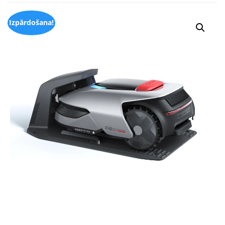
Izpārdošana!