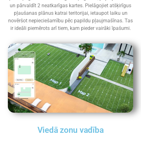
un pārvaldīt 2 neatkarīgas kartes. Pielāgojiet atšķirīgus
pļaušanas plānus katrai teritorijai, ietaupot laiku un
novēršot nepieciešamību pēc papildu pļaujmašīnas. Tas
ir ideāli piemērots arī tiem, kam pieder vairāki īpašumi.
Viedā zonu vadība