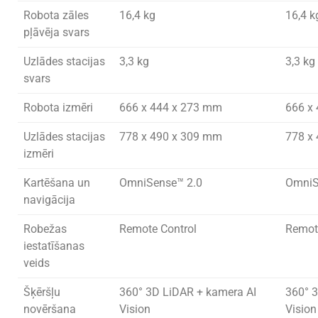
Robota zāles
16,4 kg
16,4 k
pļāvēja svars
Uzlādes stacijas
3,3 kg
3,3 kg
svars
Robota izmēri
666 x 444 x 273 mm
666 x
Uzlādes stacijas
778 x 490 x 309 mm
778 x
izmēri
Kartēšana un
OmniSense™ 2.0
OmniS
navigācija
Robežas
Remote Control
Remot
iestatīšanas
veids
Šķēršļu
360° 3D LiDAR + kamera AI
360° 
novēršana
Vision
Vision