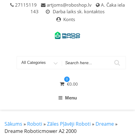
27115119
artjoms@roboshop.lv
A. Čaka iela
143
Darba laiks sk. kontaktos
Konts
0
€
0.00
Menu
Sākums
»
Roboti
»
Zāles Pļāvēji Roboti
»
Dreame
»
Dreame Roboticmower A2 2000