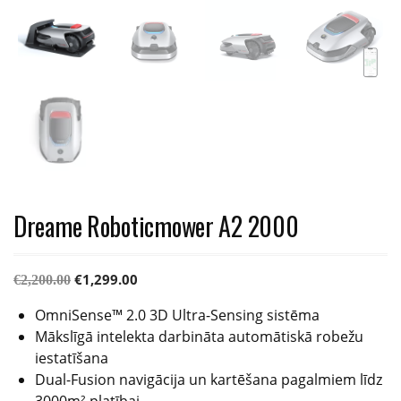
Dreame Roboticmower A2 2000
€
1,299.00
€
2,200.00
OmniSense™ 2.0 3D Ultra-Sensing sistēma
Mākslīgā intelekta darbināta automātiskā robežu
iestatīšana
Dual-Fusion navigācija un kartēšana pagalmiem līdz
3000m² platībai