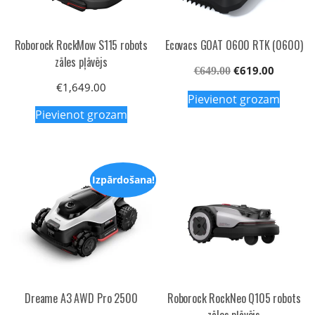
Roborock RockMow S115 robots
Ecovacs GOAT O600 RTK (0600)
zāles pļāvējs
€
619.00
€
649.00
€
1,649.00
Pievienot grozam
Pievienot grozam
Izpārdošana!
Dreame A3 AWD Pro 2500
Roborock RockNeo Q105 robots