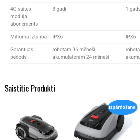
4G saites
3 gadi
1 gad
moduļa
abonements
Mitruma izturība
IPX6
IPX6
Garantijas
robotam 36 mēneši
robot
periods
akumulatoram 24 mēneši
akumu
Saistītie Produkti
Izpārdošana!