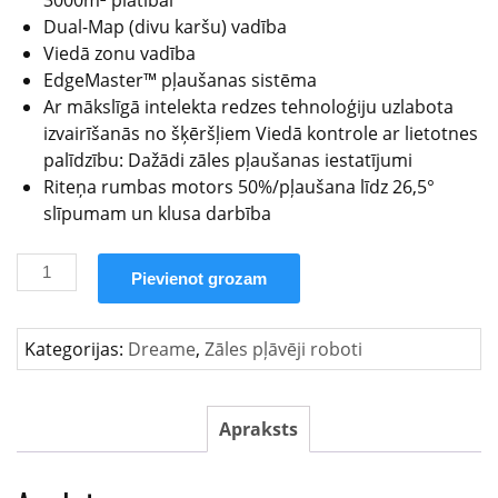
Dual-Map (divu karšu) vadība
Viedā zonu vadība
EdgeMaster™ pļaušanas sistēma
Ar mākslīgā intelekta redzes tehnoloģiju uzlabota
izvairīšanās no šķēršļiem Viedā kontrole ar lietotnes
palīdzību: Dažādi zāles pļaušanas iestatījumi
Riteņa rumbas motors 50%/pļaušana līdz 26,5°
slīpumam un klusa darbība
Pievienot grozam
Kategorijas:
Dreame
,
Zāles pļāvēji roboti
Apraksts