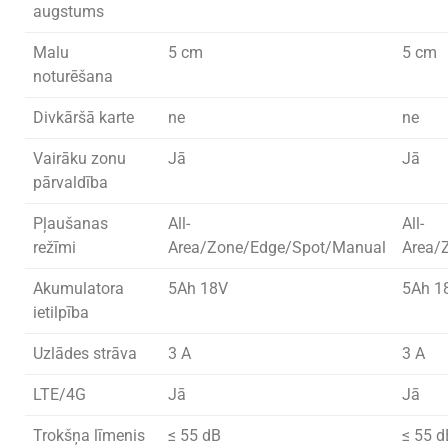
augstums
Malu
5 cm
5 cm
noturēšana
Divkāršā karte
ne
ne
Vairāku zonu
Jā
Jā
pārvaldība
Pļaušanas
All-
All-
režīmi
Area/Zone/Edge/Spot/Manual
Area/
Akumulatora
5Ah 18V
5Ah 1
ietilpība
Uzlādes strāva
3 A
3 A
LTE/4G
Jā
Jā
Trokšņa līmenis
≤ 55 dB
≤ 55 d