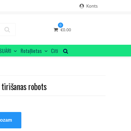
Konts
0
€
0.00
SUĀRI
Rotaļlietas
Citi
tīrīšanas robots
rozam