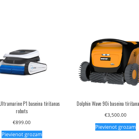
Ultramarine P1 baseina tīrīšanas
Dolphin Wave 90i baseina tīrīšan
robots
€
3,500.00
€
899.00
Pievienot grozam
Pievienot grozam