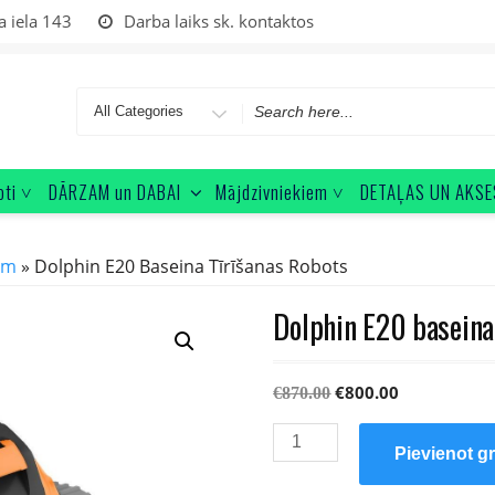
a iela 143
Darba laiks sk. kontaktos
Search
for
oti ˅
DĀRZAM un DABAI
Mājdzivniekiem ˅
DETAĻAS UN AKSE
em
» Dolphin E20 Baseina Tīrīšanas Robots
Dolphin E20 baseina 
Original
Current
€
800.00
€
870.00
price
price
Dolphin
was:
is:
Pievienot g
E20
€870.00.
€800.00.
baseina