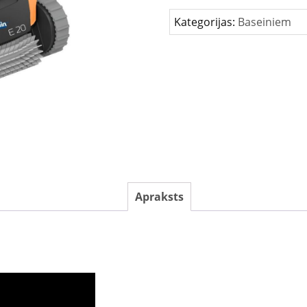
tīrīšanas
Kategorijas:
Baseiniem
robots
daudzums
Apraksts