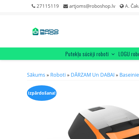
Skip
27115119
artjoms@roboshop.lv
A. Čak
to
content
Putekļu sūcēji roboti
LOGU rob
Sākums
»
Roboti
»
DĀRZAM Un DABAI
»
Baseini
Izpārdošana!