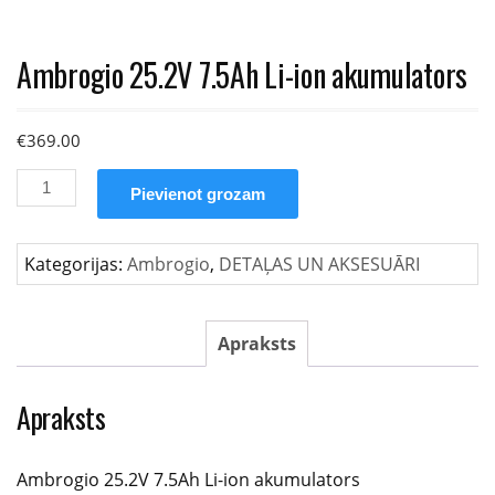
Ambrogio 25.2V 7.5Ah Li-ion akumulators
€
369.00
Ambrogio
Pievienot grozam
25.2V
7.5Ah
Li-
Kategorijas:
Ambrogio
,
DETAĻAS UN AKSESUĀRI
ion
akumulators
daudzums
Apraksts
Apraksts
Ambrogio 25.2V 7.5Ah Li-ion akumulators