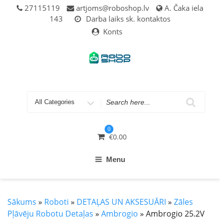
Skip
27115119
artjoms@roboshop.lv
A. Čaka iela
to
143
Darba laiks sk. kontaktos
content
Konts
Search
for
0
€
0.00
Menu
Sākums
»
Roboti
»
DETAĻAS UN AKSESUĀRI
»
Zāles
Pļāvēju Robotu Detaļas
»
Ambrogio
» Ambrogio 25.2V