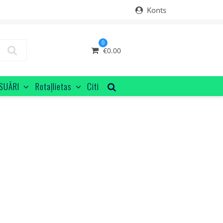
Konts
0
€
0.00
SUĀRI
Rotaļlietas
Citi