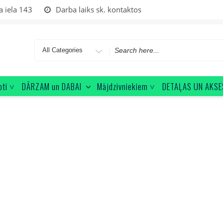
a iela 143
Darba laiks sk. kontaktos
Search
for
oti ˅
DĀRZAM un DABAI
Mājdzivniekiem ˅
DETAĻAS UN AKSE