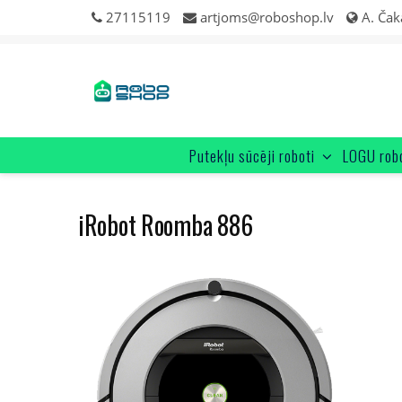
Skip
27115119
artjoms@roboshop.lv
A. Čak
to
content
Putekļu sūcēji roboti
LOGU rob
iRobot Roomba 886