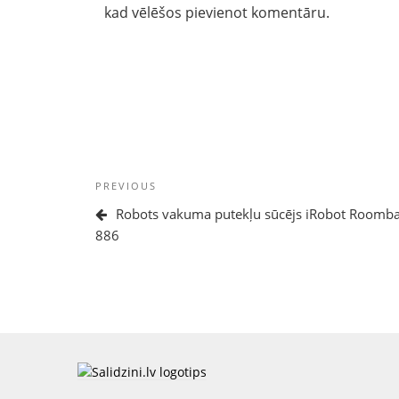
kad vēlēšos pievienot komentāru.
Ziņu
Previous
PREVIOUS
izvēlne
Post
Robots vakuma putekļu sūcējs iRobot Roomb
886