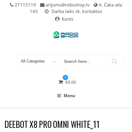
Skip
27115119
artjoms@roboshop.lv
A. Čaka iela
to
143
Darba laiks sk. kontaktos
content
Konts
Search
for
0
€
0.00
Menu
DEEBOT X8 PRO OMNI WHITE_11