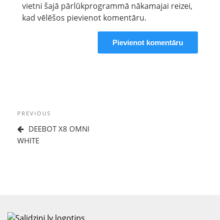
vietni šajā pārlūkprogrammā nākamajai reizei,
kad vēlēšos pievienot komentāru.
Ziņu
Previous
PREVIOUS
izvēlne
Post
DEEBOT X8 OMNI
WHITE