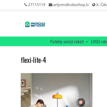
Skip
27115119
artjoms@roboshop.lv
A. Čak
to
content
Putekļu sūcēji roboti
LOGU rob
flexi-lite-4