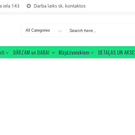
a iela 143
Darba laiks sk. kontaktos
Search
for
oti ˅
DĀRZAM un DABAI
Mājdzivniekiem ˅
DETAĻAS UN AKSE