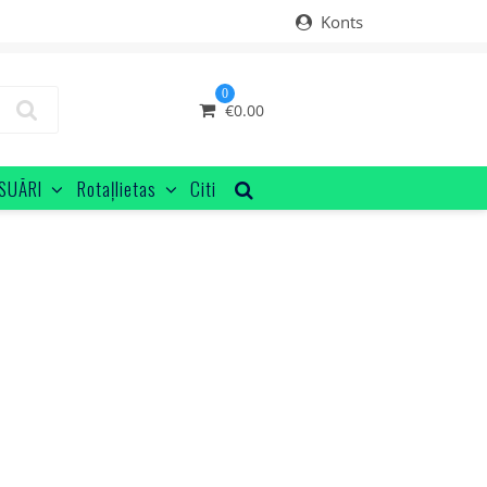
Konts
0
€
0.00
SUĀRI
Rotaļlietas
Citi