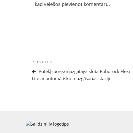
kad vēlēšos pievienot komentāru.
Ziņu
Previous
PREVIOUS
izvēlne
Post
Putekļsūcējs/mazgatājs- slota Roborock Flexi
Lite ar automātisko mazgāšanas staciju