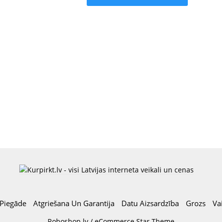
Piegāde
Atgriešana Un Garantija
Datu Aizsardzība
Grozs
Va
Roboshop.lv / eCommerce Star Theme