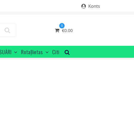
Konts
0
€
0.00
SUĀRI
Rotaļlietas
Citi