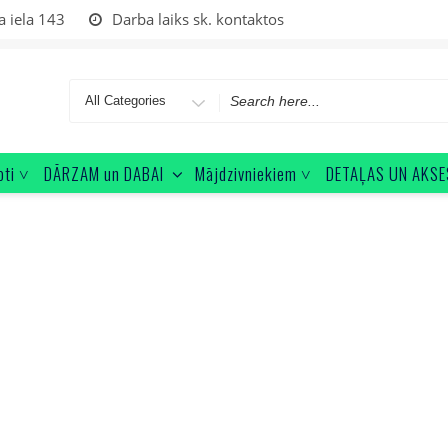
a iela 143
Darba laiks sk. kontaktos
Search
for
oti ˅
DĀRZAM un DABAI
Mājdzivniekiem ˅
DETAĻAS UN AKSE