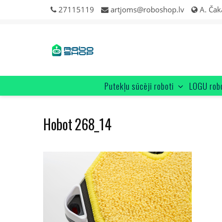
Skip
27115119
artjoms@roboshop.lv
A. Čak
to
content
Putekļu sūcēji roboti
LOGU rob
Hobot 268_14