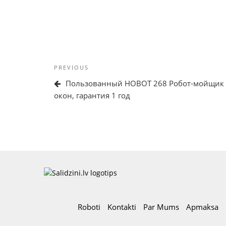
Ziņu
Previous
PREVIOUS
izvēlne
Post
Пользованный HOBOT 268 Робот-мойщик
окон, гарантия 1 год
Roboti
Kontakti
Par Mums
Apmaksa