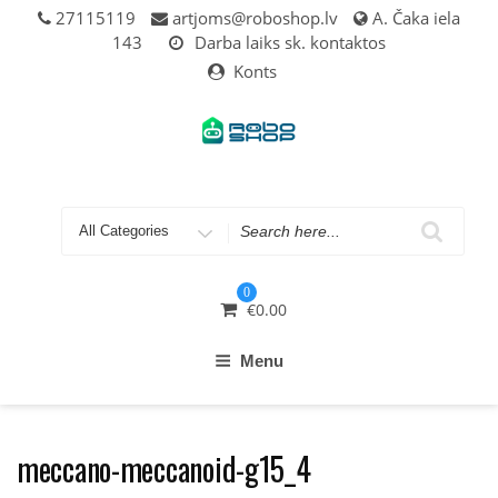
Skip
27115119
artjoms@roboshop.lv
A. Čaka iela
to
143
Darba laiks sk. kontaktos
content
Konts
Search
for
0
€
0.00
Menu
meccano-meccanoid-g15_4