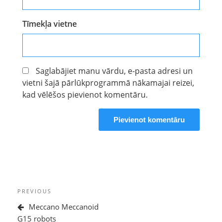
Tīmekļa vietne
Saglabājiet manu vārdu, e-pasta adresi un
vietni šajā pārlūkprogrammā nākamajai reizei,
kad vēlēšos pievienot komentāru.
Ziņu
Previous
PREVIOUS
izvēlne
Post
Meccano Meccanoid
G15 robots