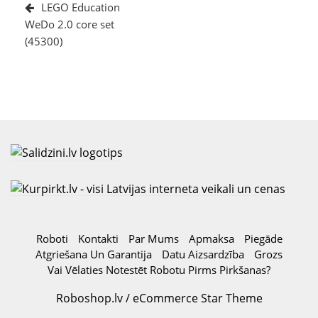
izvēlne
Post
LEGO Education
WeDo 2.0 core set
(45300)
Roboti
Kontakti
Par Mums
Apmaksa
Piegāde
Atgriešana Un Garantija
Datu Aizsardzība
Grozs
Vai Vēlaties Notestēt Robotu Pirms Pirkšanas?
Roboshop.lv / eCommerce Star Theme