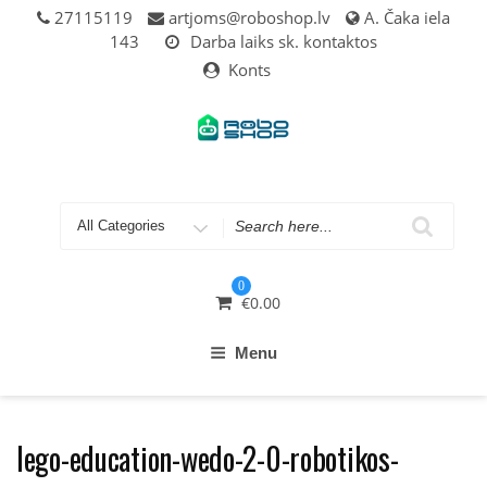
Skip
27115119
artjoms@roboshop.lv
A. Čaka iela
to
143
Darba laiks sk. kontaktos
content
Konts
Search
for
0
€
0.00
Menu
lego-education-wedo-2-0-robotikos-