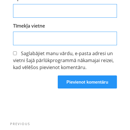
Tīmekļa vietne
Saglabājiet manu vārdu, e-pasta adresi un
vietni šajā pārlūkprogrammā nākamajai reizei,
kad vēlēšos pievienot komentāru.
Ziņu
Previous
PREVIOUS