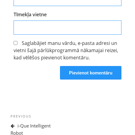
Tīmekļa vietne
Saglabājiet manu vārdu, e-pasta adresi un
vietni šajā pārlūkprogrammā nākamajai reizei,
kad vēlēšos pievienot komentāru.
Ziņu
Previous
PREVIOUS
izvēlne
Post
i-Que Intelligent
Robot