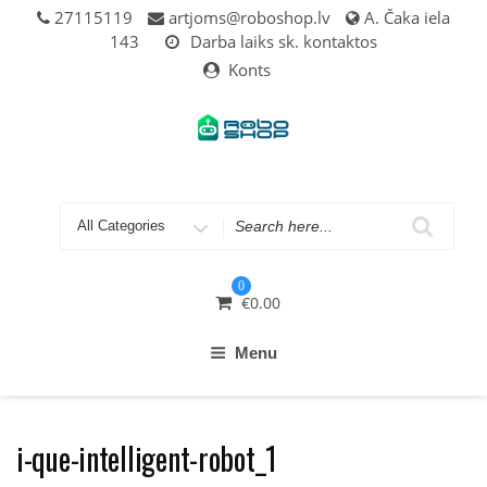
Skip
27115119
artjoms@roboshop.lv
A. Čaka iela
to
143
Darba laiks sk. kontaktos
content
Konts
Search
for
0
€
0.00
Menu
i-que-intelligent-robot_1