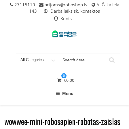
Skip
27115119
artjoms@roboshop.lv
A. Čaka iela
to
143
Darba laiks sk. kontaktos
content
Konts
Search
for
0
€
0.00
Menu
wowwee-mini-robosapien-robotas-zaislas