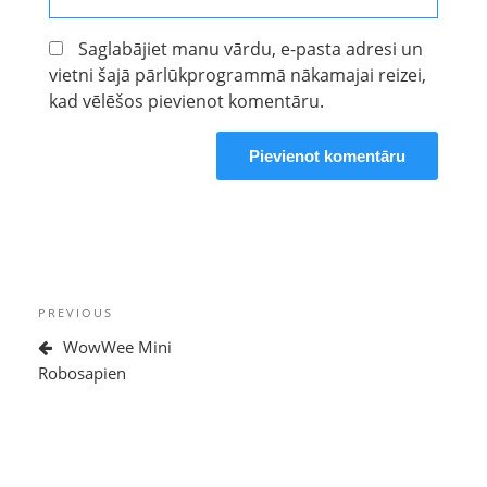
Saglabājiet manu vārdu, e-pasta adresi un
vietni šajā pārlūkprogrammā nākamajai reizei,
kad vēlēšos pievienot komentāru.
Ziņu
Previous
PREVIOUS
izvēlne
Post
WowWee Mini
Robosapien