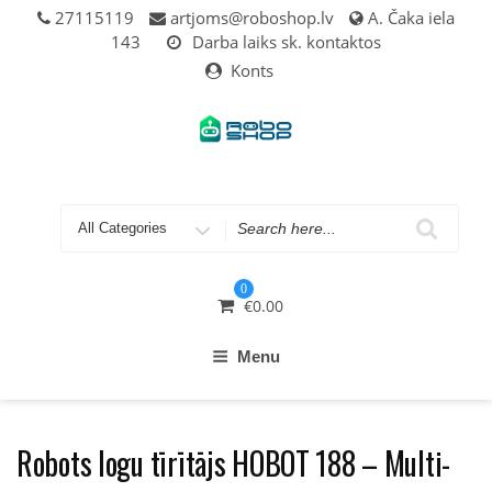
Skip
27115119
artjoms@roboshop.lv
A. Čaka iela
to
143
Darba laiks sk. kontaktos
content
Konts
Search
for
0
€
0.00
Menu
Robots logu tīrītājs HOBOT 188 – Multi-