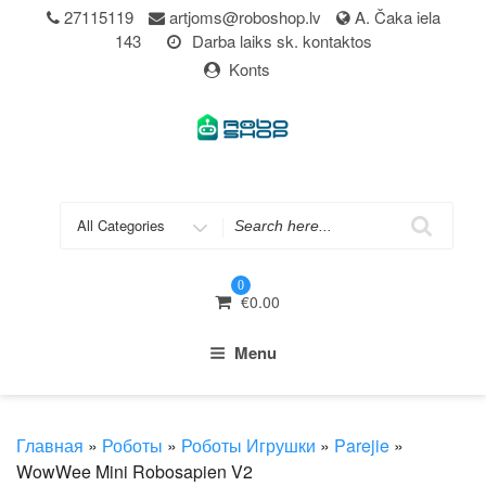
Skip
27115119
artjoms@roboshop.lv
A. Čaka iela
to
143
Darba laiks sk. kontaktos
content
Konts
Search
for
0
€
0.00
Menu
Главная
»
Роботы
»
Роботы Игрушки
»
Parejie
»
WowWee Mini Robosapien V2