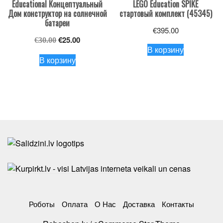
Educational Концептуальный
LEGO Education SPIKE
Дом конструктор на солнечной
стартовый комплект (45345)
батареи
€
395.00
Первоначальная
Текущая
€
25.00
€
30.00
В корзину
цена
цена:
В корзину
составляла
€25.00.
€30.00.
Роботы
Оплата
О Нас
Доставка
Контакты