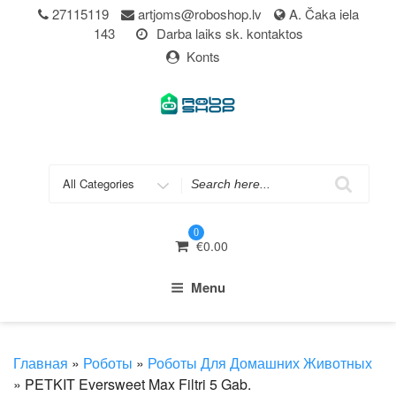
Skip
27115119
artjoms@roboshop.lv
A. Čaka iela
to
143
Darba laiks sk. kontaktos
content
Konts
Search
for
0
€
0.00
Menu
Главная
»
Роботы
»
Роботы Для Домашних Животных
» PETKIT Eversweet Max Filtri 5 Gab.