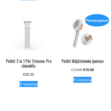
€25.00.
Распродажа!
Petkit 2 in 1 Pet Trimmer Pro
Petkit Mājdzīvnieku ķemme
skuveklis
Первоначальна
Текущая
€
10.00
€
14.00
€
25.00
цена
цена:
В корзину
составляла
€10.00.
В корзину
€14.00.