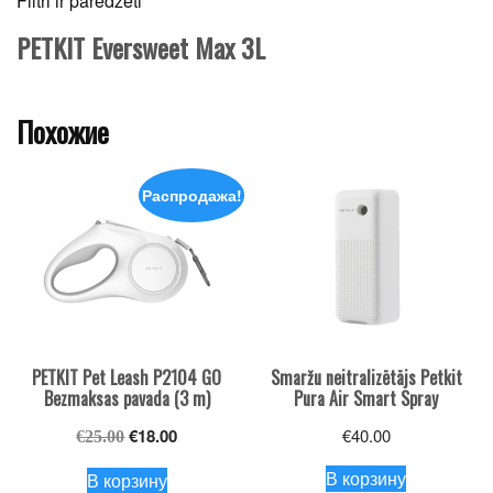
Filtri ir paredzēti
PETKIT Eversweet Max 3L
Похожие
Распродажа!
PETKIT Pet Leash P2104 GO
Smaržu neitralizētājs Petkit
Bezmaksas pavada (3 m)
Pura Air Smart Spray
Первоначальная
Текущая
€
18.00
€
40.00
€
25.00
цена
цена:
В корзину
В корзину
составляла
€18.00.