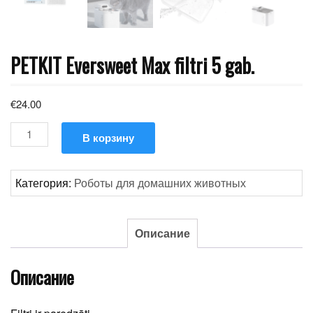
PETKIT Eversweet Max filtri 5 gab.
€
24.00
Количество
В корзину
товара
PETKIT
Eversweet
Категория:
Роботы для домашних животных
Max
filtri
5
Описание
gab.
Описание