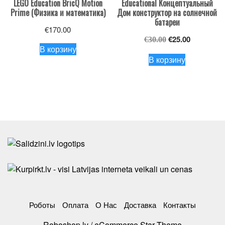
LEGO Education BricQ Motion
Educational Концептуальный
Prime (Физика и математика)
Дом конструктор на солнечной
батареи
€
170.00
Первоначальна
Текущая
€
25.00
€
30.00
В корзину
цена
цена:
В корзину
составляла
€25.00.
€30.00.
Роботы
Оплата
О Нас
Доставка
Контакты
Roboshop.lv / eCommerce Star Theme