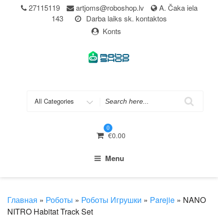
Skip
27115119
artjoms@roboshop.lv
A. Čaka iela
to
143
Darba laiks sk. kontaktos
content
Konts
Search
for
0
€
0.00
Menu
Главная
»
Роботы
»
Роботы Игрушки
»
Parejie
» NANO
NITRO Habitat Track Set