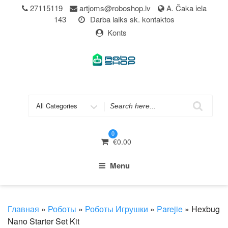
Skip
27115119
artjoms@roboshop.lv
A. Čaka iela
to
143
Darba laiks sk. kontaktos
content
Konts
Search
for
0
€
0.00
Menu
Главная
»
Роботы
»
Роботы Игрушки
»
Parejie
» Hexbug
Nano Starter Set Kit