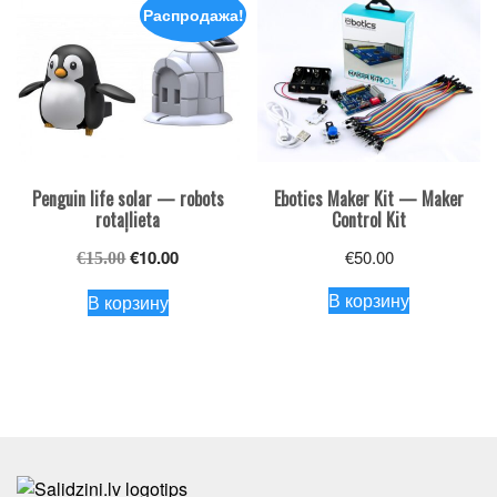
Распродажа!
Penguin life solar — robots
Ebotics Maker Kit — Maker
rotaļlieta
Control Kit
Первоначальная
Текущая
€
10.00
€
50.00
€
15.00
цена
цена:
В корзину
В корзину
составляла
€10.00.
€15.00.