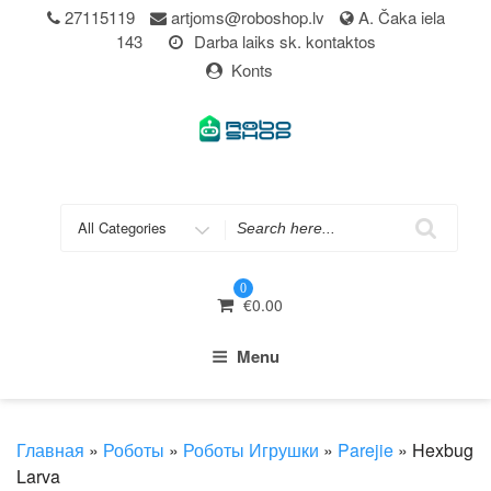
Skip
27115119
artjoms@roboshop.lv
A. Čaka iela
to
143
Darba laiks sk. kontaktos
content
Konts
Search
for
0
€
0.00
Menu
Главная
»
Роботы
»
Роботы Игрушки
»
Parejie
» Hexbug
Larva