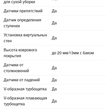
для сухой уборки
Датчики препятствий
Да
Датчик определения
Да
ступенек
Установка виртуальных
Да
стен
Высота коврового
до 20 мм/13мм с баком
покрытия
Датчики от
Да
столкновений
Датчики от падений
Да
V-образная турбощетка
Да
V-образная плавающая
Да
турбощетка