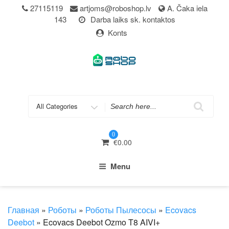
Skip
27115119
artjoms@roboshop.lv
A. Čaka iela
to
143
Darba laiks sk. kontaktos
content
Konts
Search
for
0
€
0.00
Menu
Главная
»
Роботы
»
Роботы Пылесосы
»
Ecovacs
Deebot
» Ecovacs Deebot Ozmo T8 AIVI+