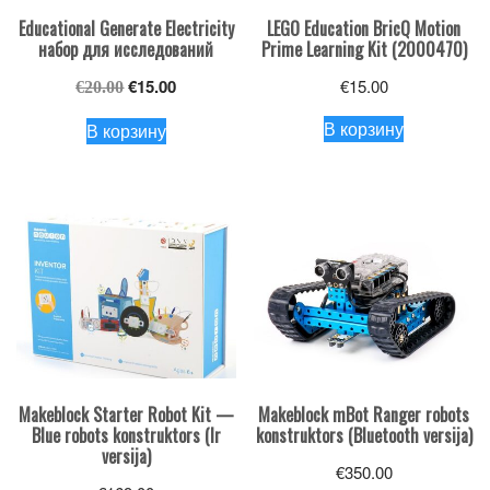
Educational Generate Electricity
LEGO Education BricQ Motion
набор для исследований
Prime Learning Kit (2000470)
Первоначальная
Текущая
€
15.00
€
15.00
€
20.00
цена
цена:
В корзину
В корзину
составляла
€15.00.
€20.00.
Makeblock Starter Robot Kit —
Makeblock mBot Ranger robots
Blue robots konstruktors (Ir
konstruktors (Bluetooth versija)
versija)
€
350.00