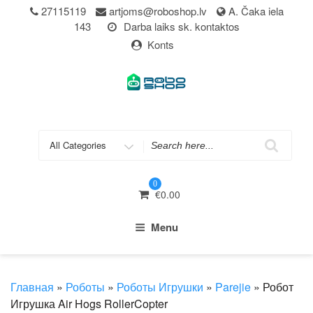
Skip
27115119
artjoms@roboshop.lv
A. Čaka iela
to
143
Darba laiks sk. kontaktos
content
Konts
Search
for
0
€
0.00
Menu
Главная
»
Роботы
»
Роботы Игрушки
»
Parejie
» Робот
Игрушка Air Hogs RollerCopter