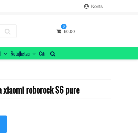
Konts
0
€
0.00
I
Rotaļlietas
Citi
 xiaomi roborock S6 pure