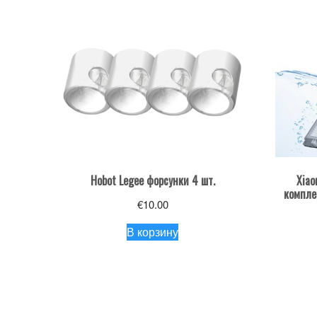
Hobot Legee форсунки 4 шт.
Xiao
компле
€
10.00
В корзину