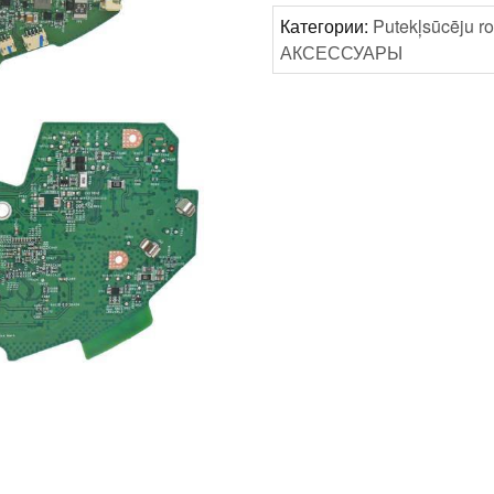
плата
Категории:
Putekļsūcēju ro
xiaomi
АКСЕССУАРЫ
roborock
S6
pure