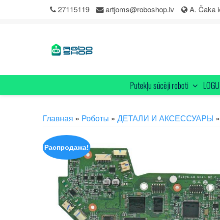
Skip
27115119
artjoms@roboshop.lv
A. Čaka i
to
content
Putekļu sūcēji roboti
LOGU 
Главная
»
Роботы
»
ДЕТАЛИ И АКСЕССУАРЫ
»
Распродажа!