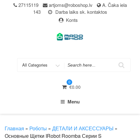
Skip
27115119
artjoms@roboshop.lv
A. Čaka iela
to
143
Darba laiks sk. kontaktos
content
Konts
Search
for
0
€
0.00
Menu
Главная
»
Роботы
»
ДЕТАЛИ И АКСЕССУАРЫ
»
Основные Щетки IRobot Roomba Серии S