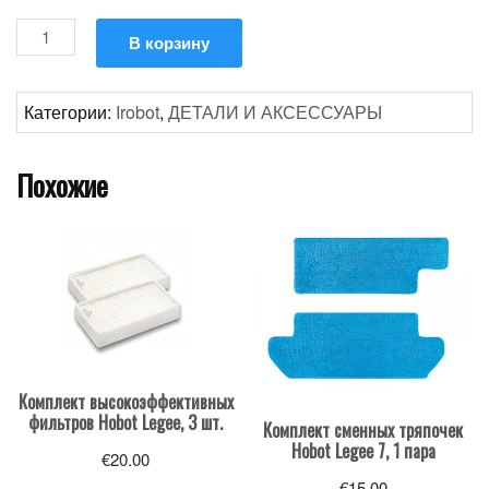
Количество
В корзину
товара
Основные
щетки
Категории:
Irobot
,
ДЕТАЛИ И АКСЕССУАРЫ
iRobot
Roomba
Похожие
серии
S
Комплект высокоэффективных
фильтров Hobot Legee, 3 шт.
Комплект сменных тряпочек
Hobot Legee 7, 1 пара
€
20.00
€
15.00