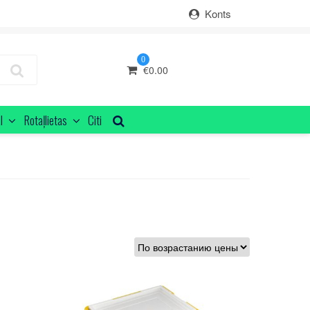
Konts
0
€
0.00
I
Rotaļlietas
Citi