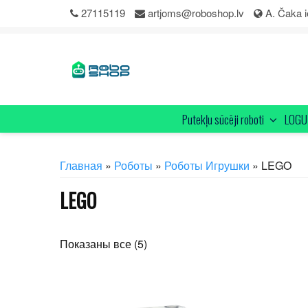
Skip
27115119
artjoms@roboshop.lv
A. Čaka i
to
content
Putekļu sūcēji roboti
LOGU 
Главная
»
Роботы
»
Роботы Игрушки
» LEGO
LEGO
Цены:
Показаны все (5)
по
возрастанию