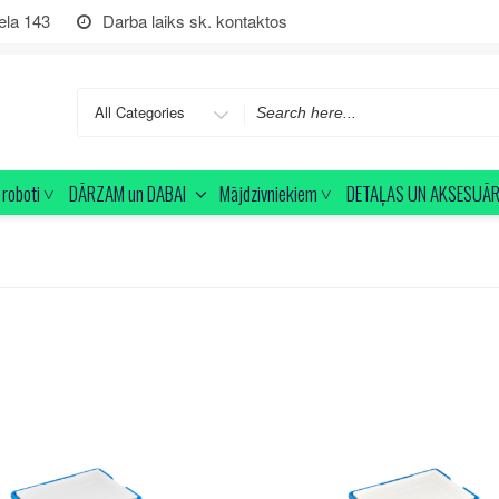
ela 143
Darba laiks sk. kontaktos
Search
for
roboti ˅
DĀRZAM un DABAI
Mājdzivniekiem ˅
DETAĻAS UN AKSESUĀR