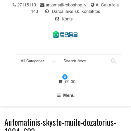
Skip
27115119
artjoms@roboshop.lv
A. Čaka iela
to
143
Darba laiks sk. kontaktos
content
Konts
Search
for
0
€
0.00
Menu
Automatinis-skysto-muilo-dozatorius-