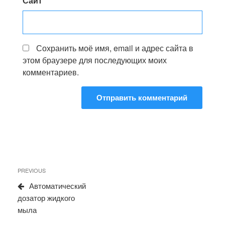
Сайт
Сохранить моё имя, email и адрес сайта в
этом браузере для последующих моих
комментариев.
Навигация
Previous
PREVIOUS
по
Post
Автоматический
записям
дозатор жидкого
мыла